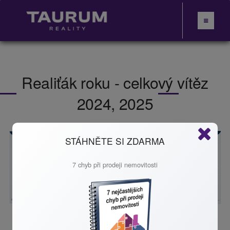
Realiťák roku - celkový vítěz
2024, 2025
STÁHNĚTE SI ZDARMA
7 chyb při prodeji nemovitosti