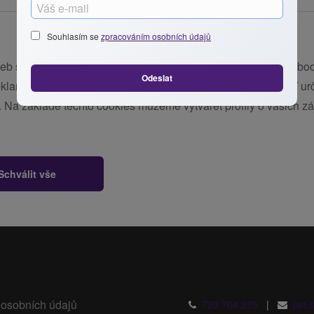
Souhlasím se
zpracováním osobních údajů
web se sociálními a reklamními sítěmi 3. stran jako např. Face
Odeslat
klamu i mimo náš web. Soubory cookies nám také pomáhají určo
ší. Na základě těchto cookies můžeme vytvářet profily o vašich
Schválit vše
osobních údajů
720 704 275
|
jan.