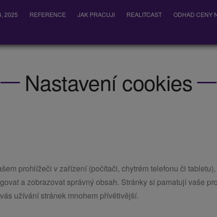
, 2025
REFERENCE
JAK PRACUJI
REALITCAST
ODHAD CENY N
Nastavení cookies
m prohlížeči v zařízení (počítači, chytrém telefonu či tabletu),
ovat a zobrazovat správný obsah. Stránky si pamatují vaše proh
vás užívání stránek mnohem přívětivější.