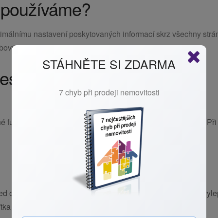
e používáme?
optimálnímu nastavení poskytovaných informací skrz všechny str
bových stránek nijak nezpomalují.
STÁHNĚTE SI ZDARMA
s, kterou chcete povolit
7 chyb při prodeji nemovitosti
é fungování internetových stránek a není možné je vypnout. Při 
ed o využití webu a díky tomu ho pro vás můžeme neustále vylep
tka uživatelé klikají apod.