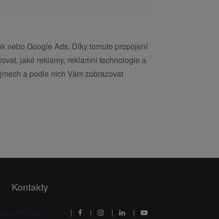
book nebo Google Ads. Díky tomuto propojení
vat, jaké reklamy, reklamní technologie a
 zájmech a podle nich Vám zobrazovat
Kontakty
stepanek@taurum.cz
|
|
|
|