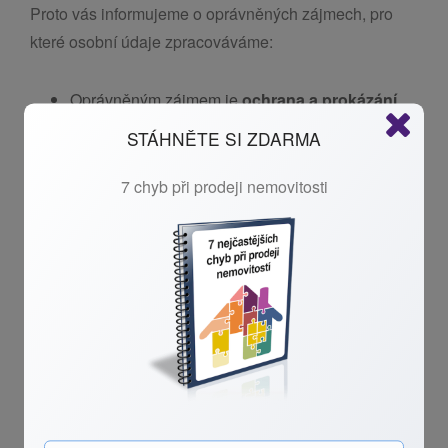
Proto vás informujeme o oprávněných zájmech, pro
které osobní údaje zpracováváme:
Oprávněným zájmem je
ochrana a prokázání
našich práv a právních nároků
, zejména z
STÁHNĚTE SI ZDARMA
uzavřených smluv anebo způsobené újmy. Pro
tyto účely zpracováváme osobní údaje po dobu
7 chyb při prodeji nemovitosti
15 let po ukončení smluvní spolupráce nebo
našeho posledního kontaktu, pokud k uzavření
smlouvy nedošlo. Tato lhůta je stanovena
vzhledem k promlčecím lhůtám nároků se
zohledněním toho, že se o případném u soudu
uplatněném nároku nemusíme dozvědět hned v
okamžiku jeho uplatnění druhou stranou. Pro tyto
účely jsou uchovávány údaje ze smluv a naší
vzájemné komunikace.