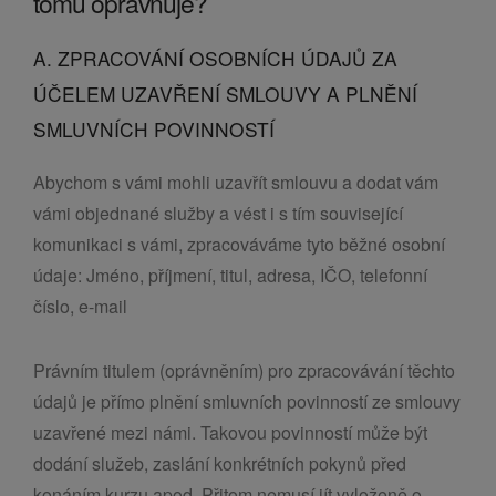
tomu opravňuje?
A. ZPRACOVÁNÍ OSOBNÍCH ÚDAJŮ ZA
ÚČELEM UZAVŘENÍ SMLOUVY A PLNĚNÍ
SMLUVNÍCH POVINNOSTÍ
Abychom s vámi mohli uzavřít smlouvu a dodat vám
vámi objednané služby a vést i s tím související
komunikaci s vámi, zpracováváme tyto běžné osobní
údaje: Jméno, příjmení, titul, adresa, IČO, telefonní
číslo, e-mail
Právním titulem (oprávněním) pro zpracovávání těchto
údajů je přímo plnění smluvních povinností ze smlouvy
uzavřené mezi námi. Takovou povinností může být
dodání služeb, zaslání konkrétních pokynů před
konáním kurzu apod. Přitom nemusí jít vyloženě o