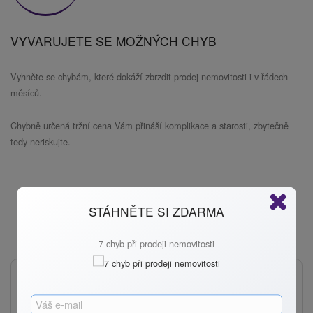
VYVARUJETE SE MOŽNÝCH CHYB
Vyhněte se chybám, které dokáží zbrzdit prodej nemovitosti i v řádech
měsíců.
Chybně určená tržní cena Vám přináší komplikace a starosti, zbytečně
tedy neriskujte.
Spočítejte si tržní hodnotu vaší nemovitosti
STÁHNĚTE SI ZDARMA
ZDARMA:
7 chyb při prodeji nemovitosti