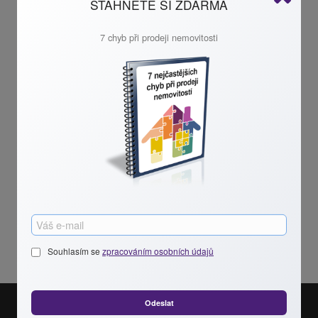
STÁHNĚTE SI ZDARMA
2. naše hypoteční oddělení udělá analýzu mězi bankami
7 chyb při prodeji nemovitosti
3. klientovi předložíme nejelpší nabídku zpravidla od 3 bank
4. kompletně se postaráme o realizaci hypotéky
Bezpečně a pohodlně pro kupující i prodávající.
Souhlasím se
zpracováním osobních údajů
Odeslat