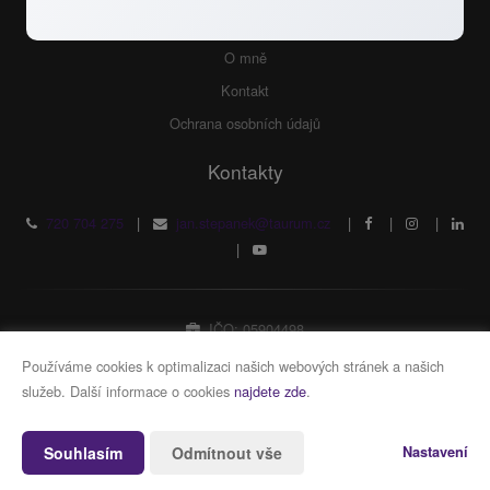
Odkazy
O mně
Kontakt
Ochrana osobních údajů
Kontakty
720 704 275
|
jan.stepanek@taurum.cz
|
|
|
|
IČO: 05904498
Fyzická osoba zapsaná v živnostenském rejstříku
Používáme cookies k optimalizaci našich webových stránek a našich
služeb. Další informace o cookies
najdete zde
.
Vytvořeno v systému
CHYTRÝ WEB MAKLÉŘE
Souhlasím
Odmítnout vše
Nastavení
2026 © Tomawell s.r.o.