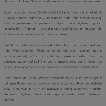
přirozeným krokem. Nikoli nutností, ale volbou, která otevírá nové dveře.
Jedním z častých důvodů je stěhování kvůli práci nebo rodině. Ať už jde
o novou pracovní příležitost v jiném městě nebo třeba rozhodnutí spojit
život s partnerem či partnerkou, bývá změna bydlení logickým
pokračováním. Podobně i rozchod nebo rozvod často znamenají potřebu
začít znovu, samostatně a bez zbytečné zátěže.
Dědictví je další situací, kdy člověk náhle vlastní nemovitost, se kterou
třeba vůbec nepočítal. Pokud se nehodí pro vlastní bydlení nebo je
zatížena náklady, může být prodej tou nejsnazší cestou. Často se
s takovou situací pojí i silné emoce, a právě proto je dobré mít po ruce
někoho, kdo vás provede celým procesem s pochopením a nadhledem.
Pak tu máme děti, které vyrostly a osamostatnily se. Dům, který kdysi žil
rodinným životem, může najednou působit prázdně a přijde nám zbytečně
velký. V tu chvíli je na místě uvažovat o prodeji a pořízení menšího,
útulnějšího bydlení, které bude lépe odpovídat našim aktuálním
potřebám.