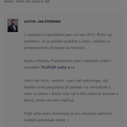
řešení, které vás posune dál.
AUTOR: JAN ŠTĚPÁNEK
V realitách a hypotékách jsem od roku 2013. Řídím se
pravidlem, že je potřeba podnikat s úctou, odvahou a
profesionálním přístupem ke klientům.
Spolu s Hankou Procházkovou jsem majitelem realitní
kanceláře
TAURUM reality s.r.o.
Velmi rád fotím, natáčím, mám rád technologie, rád
hledám nové perspektivy při pohledu na nemovitosti a
mám za sebou v životě více než 8.000 osobních schůzek s
klienty, které mě velmi naplňují.
Když tohle sečtu dohromady je pro mě práce realitního
makléře jednoduše radost :)