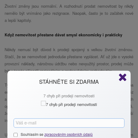
Životní změny jsou normální. A rozhodnutí prodat nemovitost by nikdy
nemělo být vnímáno jako rezignace. Naopak, často je to začátek nové
a lepší kapitoly.
Když nemovitost přestane dávat smysl ekonomicky i prakticky
Někdy nemusí být důvod k prodeji spojený s velkou životní změnou.
Stačí, že se nemovitost jednoduše přestane vyplácet. Ať už jde o vysoké
provozní náklady, náročnou údržbu nebo nevyužitý prostor, prodej může
být v tomto případě racionálním a zodpovědným rozhodnutím.
STÁHNĚTE SI ZDARMA
Typickým příkladem je dům, který se časem stal příliš náročným, třeba
energeticky nebo technicky. Čím starší nemovitost, tím více času, peněz
7 chyb při prodeji nemovitosti
a energie stojí její údržba. Pokud už nemáme chuť ani sílu do dalších
oprav, je naprosto v pořádku uvažovat o změně. A to klidně i v případě,
že jsme do domu kdysi investovali spoustu energie. Občas je nejlepší
investicí pustit minulost a zaměřit se na budoucnost.
Souhlasím se
zpracováním osobních údajů
U investičních nemovitostí pak hraje roli výnosnost. Pokud pronájem