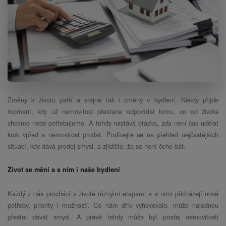
Změny k životu patří a stejně tak i změny v bydlení. Někdy přijde
moment, kdy už nemovitost přestane odpovídat tomu, co od života
chceme nebo potřebujeme. A tehdy nastává otázka, zda není čas udělat
krok vpřed a nemovitost prodat. Podívejte se na přehled nejčastějších
situací, kdy dává prodej smysl, a zjistěte, že se není čeho bát.
Život se mění a s ním i naše bydlení
Každý z nás prochází v životě různými etapami a s nimi přicházejí nové
potřeby, priority i možnosti. Co nám dřív vyhovovalo, může najednou
přestat dávat smysl. A právě tehdy může být prodej nemovitosti