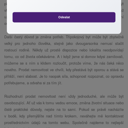
přináší čím dál menší zisk nebo se mění situace na trhu, může být
vhodné využít dobrého momentu a nemovitost prodat. Stejně tak, když
už člověk nemá čas nebo kapacitu se o nemovitost aktivně starat, není
Odeslat
ostuda předat ji dál někomu, kdo ji lépe využije.
Další častý důvod je změna potřeb. Třípokojový byt může být zbytečně
velký pro jednoho člověka, stejně jako dvougarsonka nemusí stačit
rostoucí rodině. Někdy už prostě dispozice nebo lokalita neodpovídají
tomu, co od života očekáváme. A i když jsme si domov kdysi zamilovali,
můžeme se s ním s klidem rozloučit, protože víme, že nás čeká něco
nového. Prodat nemovitost ve chvíli, kdy přestává být oporou a stává se
přítěží, není slabost. Je to naopak síla, schopnost rozpoznat, co opravdu
potřebujeme, a odvaha si za tím jít.
Rozhodnutí prodat nemovitost není vždy jednoduché, ale může být
osvobozující. Ať už vás k tomu vedou emoce, změna životní situace nebo
čistě praktické důvody, nejste na to sami. Pokud se právě nacházíte
v bodě, kdy přemýšlíte nad tímto krokem, neváhejte mě kontaktovat
prostřednictvím údajů na tomto webu. Společně najdeme to nejlepší