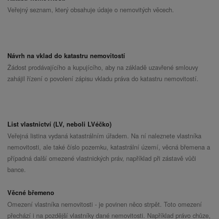
Veřejný seznam, který obsahuje údaje o nemovitých věcech.
Návrh na vklad do katastru nemovitostí
Žádost prodávajícího a kupujícího, aby na základě uzavřené smlouvy
zahájil řízení o povolení zápisu vkladu práva do katastru nemovitostí.
List vlastnictví (LV, neboli LVéčko)
Veřejná listina vydaná katastrálním úřadem. Na ní naleznete vlastníka
nemovitosti, ale také číslo pozemku, katastrální území, věcná břemena a
případná další omezené vlastnických práv, například při zástavě vůči
bance.
Věcné břemeno
Omezení vlastníka nemovitosti - je povinen něco strpět. Toto omezení
přechází i na pozdější vlastníky dané nemovitosti. Například právo chůze,