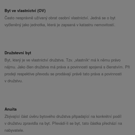
Byt ve vlastnictví (OV)
Často nesprávně užívaný obrat osobní vlastnictví. Jedná se o byt
vyčleněný jako jednotka, která je zapsaná v katastru nemovitostí.
Družstevní byt
Byt, který je ve vlastnictví družstva. Tzv. „vlastník“ má k němu právo
nájmu. Jako člen družstva má práva a povinnosti spojená s členstvím. Při
prodeji respektive převodu se prodávají právě tato práva a povinnosti
v družstvu.
Anuita
Zbývající část úvěru bytového družstva připadající na konkrétní podíl
v družstvu zpravidla na byt. Převádí-li se byt, tato částka přechází na
nabyvatele.