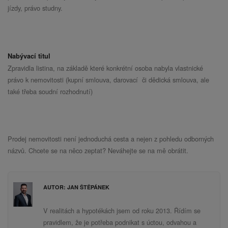
jízdy, právo studny.
Nabývací titul
Zpravidla listina, na základě které konkrétní osoba nabyla vlastnické
právo k nemovitosti (kupní smlouva, darovací
či dědická smlouva, ale
také třeba soudní rozhodnutí)
Prodej nemovitosti není jednoduchá cesta a nejen z pohledu odborných
názvů. Chcete se na něco zeptat? Neváhejte se na mě obrátit.
AUTOR: JAN ŠTĚPÁNEK
V realitách a hypotékách jsem od roku 2013. Řídím se
pravidlem, že je potřeba podnikat s úctou, odvahou a