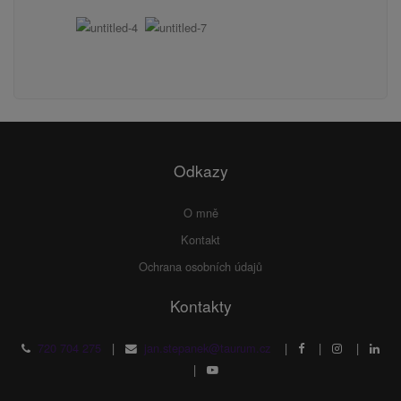
Odkazy
O mně
Kontakt
Ochrana osobních údajů
Kontakty
720 704 275
|
jan.stepanek@taurum.cz
|
|
|
|