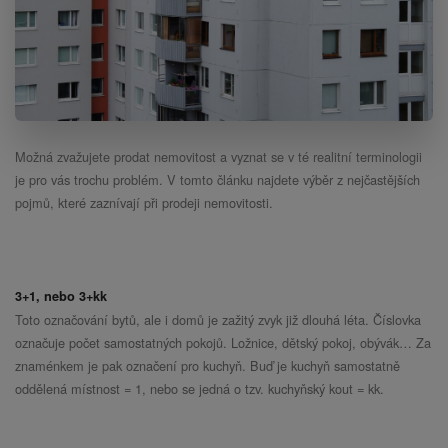
Možná zvažujete prodat nemovitost a vyznat se v té realitní terminologii
je pro vás trochu problém. V tomto článku najdete výběr z nejčastějších
pojmů, které zaznívají při prodeji nemovitosti.
3+1, nebo 3+kk
Toto označování bytů, ale i domů je zažitý zvyk již dlouhá léta. Číslovka
označuje počet samostatných pokojů. Ložnice, dětský pokoj, obývák… Za
znaménkem je pak označení pro kuchyň. Buď je kuchyň samostatně
oddělená místnost = 1, nebo se jedná o tzv. kuchyňský kout = kk.