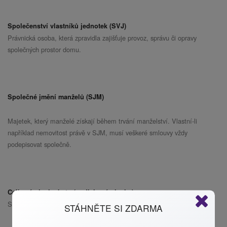
Společenství vlastníků jednotek (SVJ)
Právnická osoba, která zpravidla zajišťuje provoz, správu či opravy
společných prostor domu.
Společné jmění manželů (SJM)
Majetek, který manželé získají během trvání manželství. Vlastní-li
například nemovitost právě v SJM, musí veškeré smlouvy vždy
podepisovat společně.
Celková plocha bytu (podlahová plocha)
Součet ploch všech místností bytu včetně teras, balkónů a lodžií.
STÁHNĚTE SI ZDARMA