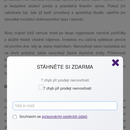
je bezpečné uložení peněz a pravidelný finanční výnos. Pokud jim
nabídnete byt, kde již bydlí prověřený a spolehlivý člověk, ušetříte jim
obrovské množství drahocenného času i starostí.
Nový majitel totiž nemusí hned po koupi organizovat náročné prohlídky
a složitě hledat vhodné nájemce. Investice mu začíná vydělávat peníze
od prvního dne, kdy se stane vlastníkem. Nemovitost navíc nezůstává ani
na chvíli prázdná, takže nevznikají žádné zbytečné ztráty. Přítomnost
bezproblémového nájemce je proto skvělým prodejním argumentem.
STÁHNĚTE SI ZDARMA
Může vám pomoci najít vážného zájemce mnohem rychleji a za velmi
výhodných podmínek.
7 chyb při prodeji nemovitosti
Otevřená komunikace zajistí hladký průběh prohlídek
Úspěch celého prodeje závisí do velké míry na tom, jak budete se svým
nájemníkem jednat. O svém záměru prodat byt ho informujte co nejdříve
a ideálně osobně. Vysvětlete mu, že se pro něj nic zásadního nemění
Souhlasím se
zpracováním osobních údajů
a jeho smlouva platí dál. Když pomine nájemníkův počáteční strach ze
ztráty domova, bude mnohem ochotnější s vámi spolupracovat. Dobré