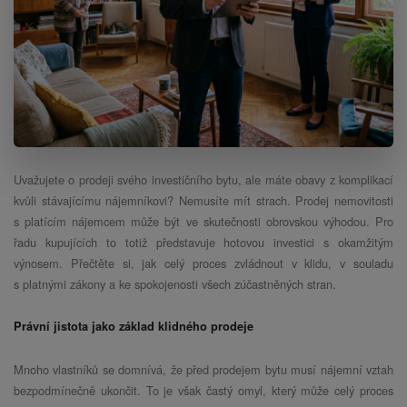
Uvažujete o prodeji svého investičního bytu, ale máte obavy z komplikací
kvůli stávajícímu nájemníkovi? Nemusíte mít strach. Prodej nemovitosti
s platícím nájemcem může být ve skutečnosti obrovskou výhodou. Pro
řadu kupujících to totiž představuje hotovou investici s okamžitým
výnosem. Přečtěte si, jak celý proces zvládnout v klidu, v souladu
s platnými zákony a ke spokojenosti všech zúčastněných stran.
Právní jistota jako základ klidného prodeje
Mnoho vlastníků se domnívá, že před prodejem bytu musí nájemní vztah
bezpodmínečně ukončit. To je však častý omyl, který může celý proces