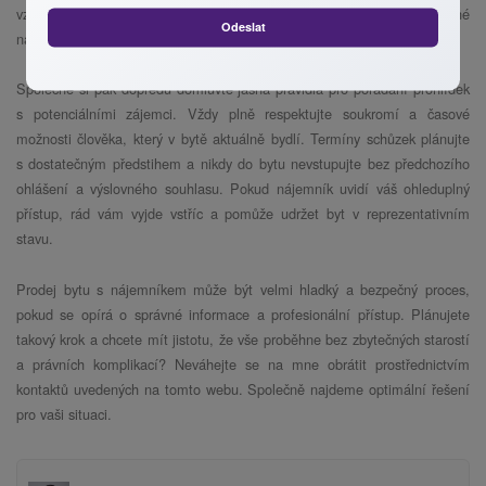
vztahy jsou totiž tím nejlepším lékem na případné obavy nebo zbytečné
Odeslat
napětí.
Společně si pak dopředu domluvte jasná pravidla pro pořádání prohlídek
s potenciálními zájemci. Vždy plně respektujte soukromí a časové
možnosti člověka, který v bytě aktuálně bydlí. Termíny schůzek plánujte
s dostatečným předstihem a nikdy do bytu nevstupujte bez předchozího
ohlášení a výslovného souhlasu. Pokud nájemník uvidí váš ohleduplný
přístup, rád vám vyjde vstříc a pomůže udržet byt v reprezentativním
stavu.
Prodej bytu s nájemníkem může být velmi hladký a bezpečný proces,
pokud se opírá o správné informace a profesionální přístup. Plánujete
takový krok a chcete mít jistotu, že vše proběhne bez zbytečných starostí
a právních komplikací? Neváhejte se na mne obrátit prostřednictvím
kontaktů uvedených na tomto webu. Společně najdeme optimální řešení
pro vaši situaci.