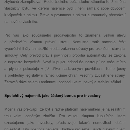
zbytečně zkomplikovat. Podle českého občanského zákoníku totiž změna
vlastnictví bytu, ve kterém nájemce bydlí, není sama o sobě důvodem
k výpovědi z nájmu. Práva a povinnosti z nájmu automaticky přecházejí
na nového vlastníka.
Pro vás jako současného prodávajícího to znamená velkou úlevu
a především vítanou právní jistotu. Nemusíte totiž narychlo řešit
výpovědní lhůty ani složitě hledat zákonné důvody pro ukončení stávající
smlouvy. Celý převod práv i povinností probíhá automaticky ze zákona
a naprosto bezpečně. Nový kupující jednoduše nastoupí na vaše místo
a plynule pokračuje v již dříve nastavených pravidlech. Tento jasný
a přehledný legislativní rámec účinně chrání všechny zúčastněné strany.
Zároveň dává celému realitnímu obchodu velmi pevný a stabilní základ.
Spolehlivý nájemník jako žádaný bonus pro investory
Možná vás překvapí, že byt s řádně platícím nájemníkem je na realitním
trhu velmi ceněným zbožím. Pro velkou skupinu kupujících, které
označujeme jako investory, představuje taková nemovitost ideální
příležitost. Tito lidé totiž nehledají bydlení pro sebe. Jejich hlavním cílem