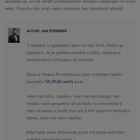
neváhejte se na mě obrátit prostřednictvím kontaktů uvedených na tomto
webu. Pomohu vám projít celým procesem bez zbytečných starostí.
AUTOR: JAN ŠTĚPÁNEK
V realitách a hypotékách jsem od roku 2013. Řídím se
pravidlem, že je potřeba podnikat s úctou, odvahou a
profesionálním přístupem ke klientům.
Spolu s Hankou Procházkovou jsem majitelem realitní
kanceláře
TAURUM reality s.r.o.
Velmi rád fotím, natáčím, mám rád technologie, rád
hledám nové perspektivy při pohledu na nemovitosti a
mám za sebou v životě více než 8.000 osobních schůzek s
klienty, které mě velmi naplňují.
Když tohle sečtu dohromady je pro mě práce realitního
makléře jednoduše radost :)