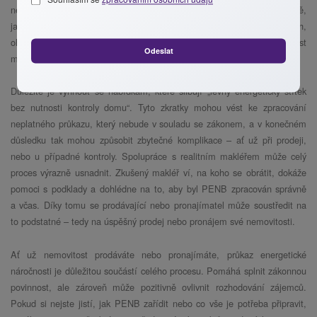
nemovitosti. K vyhotovení průkazu je potřeba dodat informace o budově,
jako jsou stavební výkresy, informace o vytápění, zateplení, oknech,
ohřevu vody apod. V případě, že podklady chybí, může odborník provést
Odeslat
místní šetření.
Důležité je vyhnout se nabídkám, které slibují „levný energetický štítek
bez nutnosti kontroly domu“. Tyto zkratky mohou vést ke zpracování
neplatného průkazu, který nebude v souladu se zákonem, a v konečném
důsledku tak mohou způsobit zbytečné komplikace – ať už při prodeji,
nebo u případné kontroly. Spolupráce s realitním makléřem může celý
proces výrazně usnadnit. Zkušený makléř ví, na koho se obrátit, dokáže
pomoci s podklady a dohlédne na to, aby byl PENB zpracován správně
a včas. Díky tomu se prodávající nebo pronajímatel může soustředit na
to podstatné – tedy na úspěšný prodej nebo pronájem své nemovitosti.
Ať už nemovitost prodáváte nebo pronajímáte, průkaz energetické
náročnosti je důležitou součástí celého procesu. Pomáhá splnit zákonnou
povinnost, ale zároveň může pozitivně ovlivnit rozhodování zájemců.
Pokud si nejste jistí, jak PENB zařídit nebo co vše je potřeba připravit,