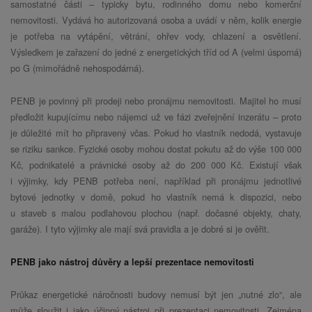
samostatné části – typicky bytu, rodinného domu nebo komerční
nemovitosti. Vydává ho autorizovaná osoba a uvádí v něm, kolik energie
je potřeba na vytápění, větrání, ohřev vody, chlazení a osvětlení.
Výsledkem je zařazení do jedné z energetických tříd od A (velmi úsporná)
po G (mimořádně nehospodárná).
PENB je povinný při prodeji nebo pronájmu nemovitosti. Majitel ho musí
předložit kupujícímu nebo nájemci už ve fázi zveřejnění inzerátu – proto
je důležité mít ho připravený včas. Pokud ho vlastník nedodá, vystavuje
se riziku sankce. Fyzické osoby mohou dostat pokutu až do výše 100 000
Kč, podnikatelé a právnické osoby až do 200 000 Kč. Existují však
i výjimky, kdy PENB potřeba není, například při pronájmu jednotlivé
bytové jednotky v domě, pokud ho vlastník nemá k dispozici, nebo
u staveb s malou podlahovou plochou (např. dočasné objekty, chaty,
garáže). I tyto výjimky ale mají svá pravidla a je dobré si je ověřit.
PENB jako nástroj důvěry a lepší prezentace nemovitosti
Průkaz energetické náročnosti budovy nemusí být jen „nutné zlo“, ale
může sloužit i jako účinný nástroj při prezentaci nemovitosti. Zejména