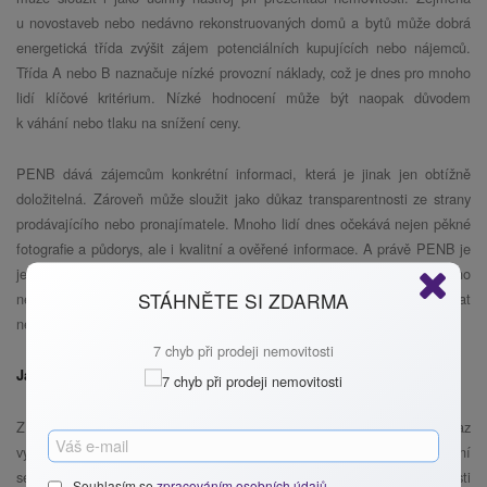
u novostaveb nebo nedávno rekonstruovaných domů a bytů může dobrá
energetická třída zvýšit zájem potenciálních kupujících nebo nájemců.
Třída A nebo B naznačuje nízké provozní náklady, což je dnes pro mnoho
lidí klíčové kritérium. Nízké hodnocení může být naopak důvodem
k váhání nebo tlaku na snížení ceny.
PENB dává zájemcům konkrétní informaci, která je jinak jen obtížně
doložitelná. Zároveň může sloužit jako důkaz transparentnosti ze strany
prodávajícího nebo pronajímatele. Mnoho lidí dnes očekává nejen pěkné
fotografie a půdorys, ale i kvalitní a ověřené informace. A právě PENB je
jedním z dokumentů, který může tuto důvěru výrazně posílit. Pokud ho
STÁHNĚTE SI ZDARMA
nemovitost nemá, nebo je jeho kvalita pochybná, může to naopak vyvolat
nedůvěru či podezření, že něco není v pořádku.
7 chyb při prodeji nemovitosti
Jak průkaz energetické náročnosti vyřídit a na co si dát pozor
Získání PENB není složité, pokud víte, na koho se obrátit. Průkaz
vystavuje akreditovaný energetický specialista. Cena za jeho zpracování
se pohybuje zhruba od 3 000 do 6 000 Kč v závislosti na typu a velikosti
Souhlasím se
zpracováním osobních údajů