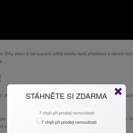
. Díky videu si tak kupující udělá daleko lepší představu o daném byt
e.
É
STÁHNĚTE SI ZDARMA
". Abychom nemovitost neukazovali takzvaně v lepším světle, než jaká
7 chyb při prodeji nemovitosti
bytu nebo domu. Kupující pak přijde na prohlídku a už ví, co ho čeká. N
ež v reálu.