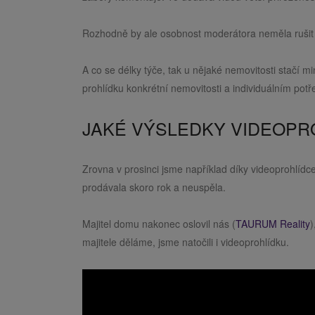
Rozhodně by ale osobnost moderátora neměla rušit 
A co se délky týče, tak u nějaké nemovitosti stačí mi
prohlídku konkrétní nemovitosti a individuálním pot
JAKÉ VÝSLEDKY VIDEOPRO
Zrovna v prosinci jsme například díky videoprohlídc
prodávala skoro rok a neuspěla.
Majitel domu nakonec oslovil nás (
TAURUM Reality
)
majitele děláme, jsme natočili i videoprohlídku.