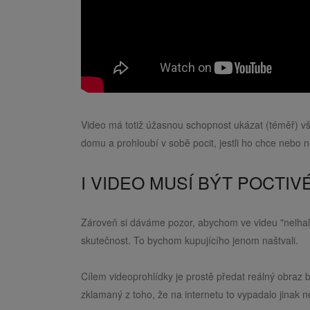
Video má totiž úžasnou schopnost ukázat (téměř) vše
domu a prohloubí v sobě pocit, jestli ho chce nebo n
I VIDEO MUSÍ BÝT POCTIV
Zároveň si dáváme pozor, abychom ve videu "nelhali
skutečnost. To bychom kupujícího jenom naštvali.
Cílem videoprohlídky je prostě předat reálný obraz 
zklamaný z toho, že na internetu to vypadalo jinak n