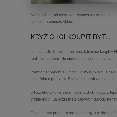
Asi každý majitel chce svou nemovitost prodat co ne
způsobem pomůže video.
KDYŽ CHCI KOUPIT BYT...
Jen se podívejte očima někoho, kdo chce koupit v Pl
realitních serverů. Na nich jsou stovky nemovitostí.
Použije filtr, vybere si určitou velikost, lokalitu a 
je potřebuje porovnat. Podívat se, jestli vyhovují t
U každého bytu většinou najde podrobný popis, lepší 
prohlédnout. Samozřejmě z časových důvodů nenavštív
O samotném prodeji inzerovaného bytu rozhoduje řada f