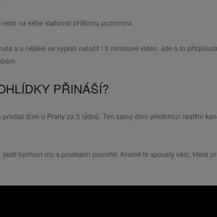
nebo na sebe stahovat přílišnou pozornost.
nuta a u nějaké se vyplatí natočit i 5 minutové video. Jde o to přizpůsob
řebám.
HLÍDKY PŘINÁŠÍ?
e prodali dům u Prahy za 5 týdnů. Ten samý dům předchozí realitní kan
, jestli bychom mu s prodejem pomohli. Kromě té spousty věcí, které p