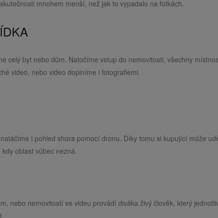
 skutečnosti mnohem menší, než jak to vypadalo na fotkách.
LÍDKA
 celý byt nebo dům. Natočíme vstup do nemovitosti, všechny místnost
hé video, nebo video doplníme i fotografiemi.
 natáčíme i pohled shora pomocí dronu. Díky tomu si kupující může udě
, kdy oblast vůbec nezná.
 nebo nemovitostí ve videu provádí diváka živý člověk, který jednotli
t.