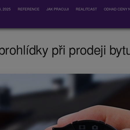
, 2025
REFERENCE
JAK PRACUJI
REALITCAST
ODHAD CENY N
prohlídky při prodeji by