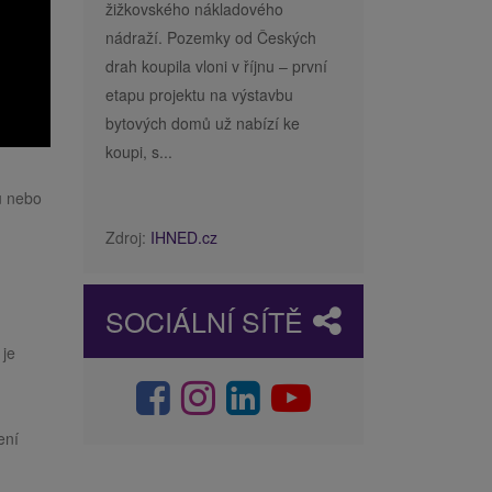
žižkovského nákladového
nádraží. Pozemky od Českých
drah koupila vloni v říjnu – první
etapu projektu na výstavbu
bytových domů už nabízí ke
koupi, s...
u nebo
Zdroj:
IHNED.cz
SOCIÁLNÍ SÍTĚ
 je
ení