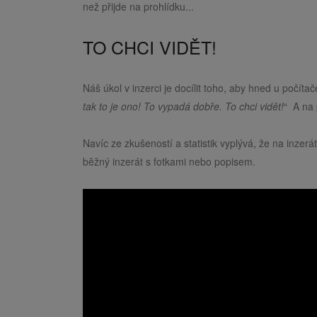
než přijde na prohlídku...
TO CHCI VIDĚT!
Náš úkol v inzerci je docílit toho, aby hned u počíta
tak to je ono! To vypadá dobře. To chci vidět!
“ A na 
Navíc ze zkušeností a statistik vyplývá, že na inzerá
běžný inzerát s fotkami nebo popisem.