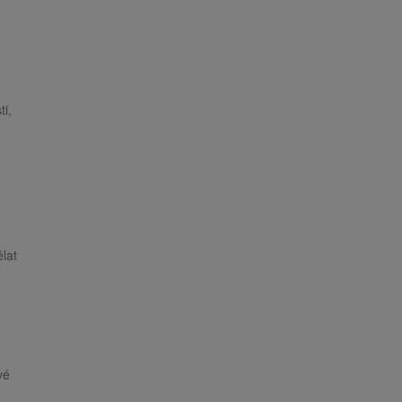
i,
lat
vé