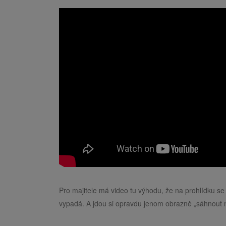
Pro majitele má video tu výhodu, že na prohlídku se 
vypadá. A jdou si opravdu jenom obrazně „sáhnout na