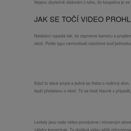
Nejsou zbytečně zklámáni z toho, že koupelna je ve
JAK SE TOČÍ VIDEO PROH
Natáčení vypadá tak, že zapneme kameru a projdeme
okolí. Podle typu nemovitosti natočíme buď jednoduc
Když to dává smysl a jedná se třeba o rodinný dům,
lepší představu o okolí. To se hodí hlavně v případě
Leckdy jsou naše videa provázena i mluveným slovem,
záběry komentuje. To dodává videu větší přirozenos