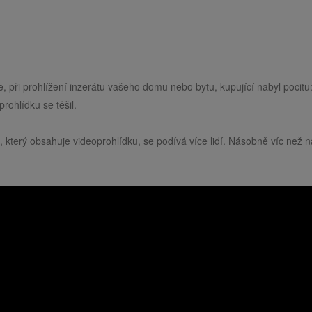
če, při prohlížení inzerátu vašeho domu nebo bytu, kupující nabyl pocitu:
prohlídku se těšil.
t, který obsahuje videoprohlídku, se podívá více lidí. Násobně víc než n