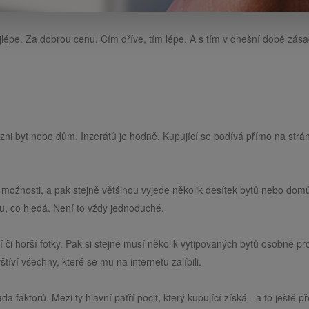
jlépe. Za dobrou cenu. Čím dříve, tím lépe. A s tím v dnešní době zás
zni byt nebo dům. Inzerátů je hodně. Kupující se podívá přímo na strá
další možnosti, a pak stejně většinou vyjede několik desítek bytů nebo dom
omu, co hledá. Není to vždy jednoduché.
či horší fotky. Pak si stejně musí několik vytipovaných bytů osobně pro
í všechny, které se mu na internetu zalíbili.
aktorů. Mezi ty hlavní patří pocit, který kupující získá - a to ještě př