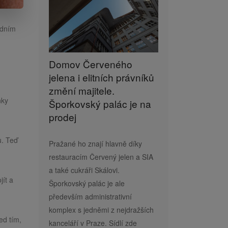
adním
Domov Červeného
jelena i elitních právníků
změní majitele.
nky
Šporkovský palác je na
prodej
ů. Teď
Pražané ho znají hlavně díky
restauracím Červený jelen a SIA
a také cukráři Skálovi.
jít a
Šporkovský palác je ale
především administrativní
komplex s jedněmi z nejdražších
ed tím,
kanceláří v Praze. Sídlí zde