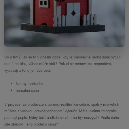
Co s tím? Jak se to v dnešní době, kdy je všeobecně nedostatek bytů či
domů na trhu, vůbec může stát? Pokud se nemovitost neprodává,
vyplývají z toho jen dvě věci:
špatný marketink
nereálná cena
V případě, že prodáváte s pomocí realitní kanceláře, špatný marketink
můžete s vysokou pravděpodobností vyloučit. Máte kvalitní fotografie,
poutavý popis, týdny běží a nikdo se vám na byt neozývá? Podle čeho
jste stanovili jeho prodejní cenu?