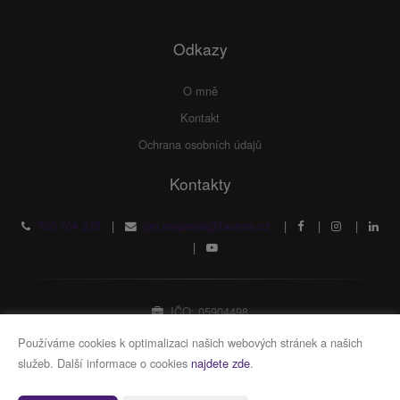
Odkazy
O mně
Kontakt
Ochrana osobních údajů
Kontakty
720 704 275
|
jan.stepanek@taurum.cz
|
|
|
|
IČO: 05904498
Fyzická osoba zapsaná v živnostenském rejstříku
Používáme cookies k optimalizaci našich webových stránek a našich
služeb. Další informace o cookies
najdete zde
.
Vytvořeno v systému
CHYTRÝ WEB MAKLÉŘE