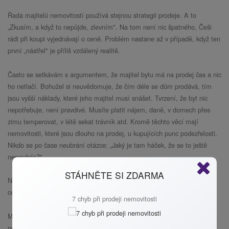
Řada majitelů nemovitostí používá stejnou strategii prodeje. A to
„Zkusím, a když to nepůjde, zlevním". Na tom není nic špatného, Češi
rádi při koupi vyjednávají o ceně. Problém nastane až v případě, když ten
první „nástřel" je příliš vzdálený realitě.
Často se setkávám s argumentem, že majitel bytu má na prodej čas a nic
ho netlačí. Bohužel si neuvědomuje, že čím déle se dům prodává, tím
jsou vyšší náklady, které jeho majitel musí snášet. Tvrzení, že byt nic
nepotřebuje, není pravdivé. Musíte platit nájem, daně, v domech přes
zimu temperovat, v létě sekat trávník atd. Kromě těchto věcí mají
nemovitosti, které jsou dlouho na prodej, u kupujících punc podezřelosti.
Nikdo se po čase neubrání otázce: „Jaký je tam háček, že se to ještě
neprodalo?"
STÁHNĚTE SI ZDARMA
Nakonec se každý dříve či později dostane k tomu, že začne snižovat
cenu. Ani na tom není nic špatného, když to udělá rozumně.
7 chyb při prodeji nemovitosti
Možní kupující, když surfují po inzerátech, mají ve zvyku všímat si
nemovitostí, které vyčnívají z průměru. Takže si předraženou nemovitost