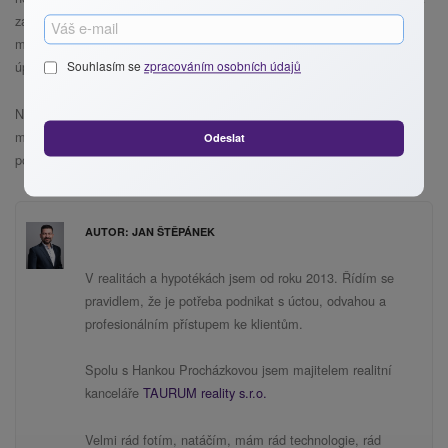
zapamatují. Stejně rychle zareagují i na změnu její ceny. Ale jestli si
myslíte, že poběží k telefonu dohodnout si prohlídku, nemusí to být tak
úplně pravda. Mohou vyčkávat, kolik ještě z ceny půjde dolů.
Souhlasím se
zpracováním osobních údajů
Není proto vůbec od věci prokonzultovat startovací prodejní cenu s
makléřem, který má k dispozici databázi skutečných prodejních cen
Odeslat
podobných nemovitostí.
AUTOR: JAN ŠTĚPÁNEK
V realitách a hypotékách jsem od roku 2013. Řídím se
pravidlem, že je potřeba podnikat s úctou, odvahou a
profesionálním přístupem ke klientům.
Spolu s Hankou Procházkovou jsem majitelem realitní
kanceláře
TAURUM reality s.r.o.
Velmi rád fotím, natáčím, mám rád technologie, rád