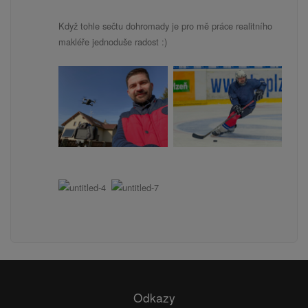
Když tohle sečtu dohromady je pro mě práce realitního
makléře jednoduše radost :)
Odkazy