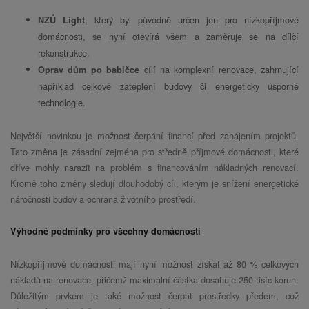
, který byl původně určen jen pro nízkopříjmové
NZÚ Light
domácnosti, se nyní otevírá všem a zaměřuje se na dílčí
rekonstrukce.
cílí na komplexní renovace, zahrnující
Oprav dům po babičce
například celkové zateplení budovy či energeticky úsporné
technologie.
Největší novinkou je možnost čerpání financí před zahájením projektů.
Tato změna je zásadní zejména pro středně příjmové domácnosti, které
dříve mohly narazit na problém s financováním nákladných renovací.
Kromě toho změny sledují dlouhodobý cíl, kterým je snížení energetické
náročnosti budov a ochrana životního prostředí.
Výhodné podmínky pro všechny domácnosti
Nízkopříjmové domácnosti mají nyní možnost získat až 80 % celkových
nákladů na renovace, přičemž maximální částka dosahuje 250 tisíc korun.
Důležitým prvkem je také možnost čerpat prostředky předem, což