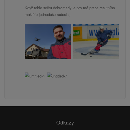
Když tohle sečtu dohromady je pro mě práce realitního
makléře jednoduše radost :)
Odkazy