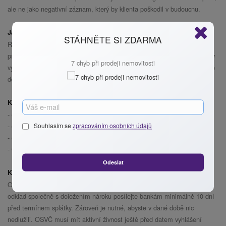
ale ne jako negativní záznam, který by klienta poškodil v budoucnu.
Jak požádat o odklad splátek
STÁHNĚTE SI ZDARMA
Řada bank už na svých internetových stránkách zveřejnila formulář,
prostřednictvím kterého můžete o odklad splátek požádat. Ostatní banky
7 chyb při prodeji nemovitosti
vyzývají, abyste je kontaktovali e-mailem. Každou žádost je nutné bance
doložit.
Kdo má nárok na odklad splátek:
- osoba, která koronavirem onemocněla nebo je v karanténě
- osoba, která nepracuje z důvodu překážky na straně zaměstnavatele
Souhlasím se
zpracováním osobních údajů
- osoba pobírající ošetřovné na dítě
- OSVČ, které poklesly příjmy z důvodu uzavření provozovny
Odeslat
Kdy podat žádost
O odkladu splátek se uvažuje od příštího měsíce (dubna). Žádost o
odklad společně s doložením nároku posílejte bankám minimálně 10 dní
před termínem splátky. Zároveň je nutné, abyste v dané době nic
nedlužili. OSVČ musí mít aktivní živnost ještě před datem vyhlášení