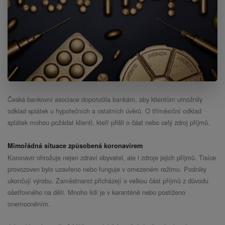
Česká bankovní asociace doporučila bankám, aby klientům umožnily
odklad splátek u hypotečních a ostatních úvěrů. O tříměsíční odklad
splátek mohou požádat klienti, kteří přišli o část nebo celý zdroj příjmů.
Mimořádná situace způsobená koronavirem
Koronavir ohrožuje nejen zdraví obyvatel, ale i zdroje jejich příjmů. Tisíce
provozoven bylo uzavřeno nebo funguje v omezeném režimu. Podniky
ukončují výrobu. Zaměstnanci přicházejí o velkou část příjmů z důvodu
ošetřovného na děti. Mnoho lidí je v karanténě nebo postiženo
onemocněním.