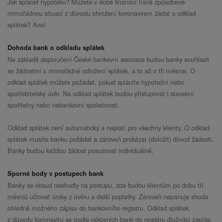
Jak splácet hypotéku? Můžete v době finanční tísně způsobené
mimořádnou situací z důvodu ohrožení koronavirem žádat o odklad
splátek? Ano!
Dohoda bank o odkladu splátek
Na základě doporučení České bankovní asociace budou banky souhlasit
se žádostmi o mimořádné odložení splátek, a to až o tři měsíce. O
odklad splátek můžete požádat, pokud splácíte hypoteční nebo
spotřebitelský úvěr. Na odklad splátek budou přistupovat i stavební
spořitelny nebo nebankovní společnosti.
Odklad splátek není automatický a neplatí pro všechny klienty. O odklad
splátek musíte banku požádat a zároveň prokázat (doložit) důvod žádosti.
Banky budou každou žádost posuzovat individuálně.
Sporné body v postupech bank
Banky se dosud neshodly na postupu, zda budou klientům po dobu tří
měsíců účtovat úroky z úvěru a další poplatky. Zároveň nepanuje shoda
ohledně možného zápisu do bankovního registru. Odklad splátek
z důvodu koronaviru se podle některých bank do registru dlužníků zapíše,