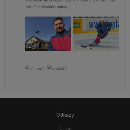
makléře jednoduše radost :)
Odkazy
O mně