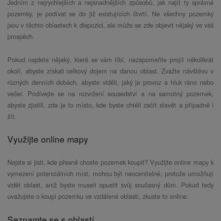
Jedním z nejrychlejších a nejsnadnějších způsobů, jak najít ty správné
pozemky, je podívat se do již existujících čtvrtí. Ne všechny pozemky
jsou v těchto oblastech k dispozici, ale může se zde objevit nějaký ve váš
prospěch.
Pokud najdete nějaký, které se vám líbí, nezapomeňte projít několikrát
okolí, abyste získali celkový dojem na danou oblast. Zvažte návštěvu v
různých denních dobách, abyste viděli, jaký je provoz a hluk ráno nebo
večer. Podívejte se na rozvržení sousedství a na samotný pozemek,
abyste zjistili, zda je to místo, kde byste chtěli začít stavět a případně i
žít.
Využijte online mapy
Nejste si jisti, kde přesně chcete pozemek koupit? Využijte online mapy k
vymezení potenciálních míst, mohou být neocenitelné, protože umožňují
vidět oblast, aniž byste museli opustit svůj současný dům. Pokud tedy
uvažujete o koupi pozemku ve vzdálené oblasti, zkuste to online.
Seznamte se s oblastí