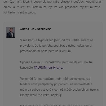
pomůže najít ideální pozemek pro vaše stavební potřeby. Agenti znají
oblast a místní trh, což může být ve váš prospěch. Využít můžete i
kontaktů na mém webu.
AUTOR: JAN ŠTĚPÁNEK
V realitách a hypotékách jsem od roku 2013. Řídím se
pravidlem, že je potřeba podnikat s úctou, odvahou a
profesionálním přístupem ke klientům.
Spolu s Hankou Procházkovou jsem majitelem realitní
kanceláře
TAURUM reality s.r.o.
Velmi rád fotím, natáčím, mám rád technologie, rád
hledám nové perspektivy při pohledu na nemovitosti a
mám za sebou v životě více než 8.000 osobních schůzek s
klienty, které mě velmi naplňují.
Když tohle sečtu dohromady je pro mě práce realitního