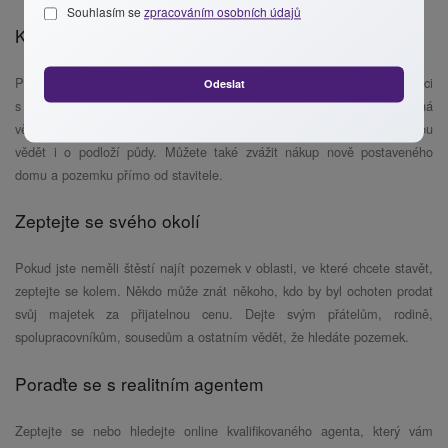
Souhlasím se
zpracováním osobních údajů
Konzultujte s místními
Pokud plánujete výstavbu domu na pozemku, zvažte také konzultaci
Odeslat
s místními staviteli a vyhledejte pozemky v této oblasti. Stavitelé možná
vědí o půdě, která je na prodej, ale není inzerována. Zároveň budou
vědět i o podloží půdy. Můžete také zvážit nákup nově postaveného
domu a pozemku přímo od stavitele.
Zeptejte se svého okolí
Pokud jste neměli štěstí najít pozemek v oblasti, ve které chcete stavět,
zeptejte se kolem. Někdo může znát někoho, kdo by byl ochoten prodat
svůj majetek za přijatelnou cenu. Dejte svým přátelům, rodině,
spolupracovníkům, sousedům a ostatním vědět, že hledáte pozemek.
Poraďte se s realitním agentem
Zeptejte se nebo hledejte online kvalifikovaného agenta, který vám