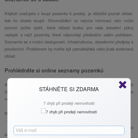
Kdykoli uvažujete o koupi pozemku k prodeji, je důležité poznat oblast,
kde ho chcete koupit. Shromáždění co nejvíce informací vám může
pomoci rychle zjistit, které oblasti budou pro vaše stavební plány
nejlepší a najít pozemky, které odpovídají především vašim potřebám.
Seznamte se s místní dostupností, infrastrukturou, stavebními předpisy a
povoleními. Problémem by mohla být památkářská nebo jinak evidovaná
oblast.
Prohlédněte si online seznamy pozemků
Ať už víte, kde chcete pozemek koupit, nebo jste stále v počátečních
STÁHNĚTE SI ZDARMA
fázích plánování, online výpisy pozemků vám pomohou rychle a snadno
najít pozemky v té nejlepší části.
7 chyb při prodeji nemovitosti
Máte několik možností:
- Portály, které prodávají nemovitost a pozemky.
- Vyhlídnutý pozemek můžete podle mapy dohledat v evidenci
katastrálního úřadu.