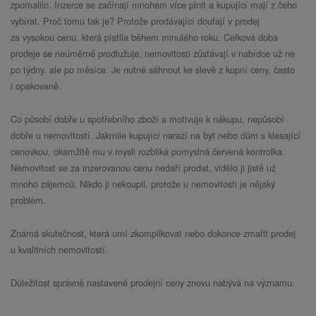
zpomalilo. Inzerce se začínají mnohem více plnit a kupující mají z čeho
vybírat. Proč tomu tak je? Protože prodávající doufají v prodej
za vysokou cenu, která platila během minulého roku. Celková doba
prodeje se neúměrně prodlužuje, nemovitosti zůstávají v nabídce už ne
po týdny, ale po měsíce. Je nutné sáhnout ke slevě z kupní ceny, často
i opakovaně.
Co působí dobře u spotřebního zboží a motivuje k nákupu, nepůsobí
dobře u nemovitostí. Jakmile kupující narazí na byt nebo dům s klesající
cenovkou, okamžitě mu v mysli rozbliká pomyslná červená kontrolka.
Nemovitost se za inzerovanou cenu nedaří prodat, vidělo ji jistě už
mnoho zájemců. Nikdo ji nekoupil, protože u nemovitosti je nějaký
problém.
Známá skutečnost, která umí zkomplikovat nebo dokonce zmařit prodej
u kvalitních nemovitostí.
Důležitost správně nastavené prodejní ceny znovu nabývá na významu.