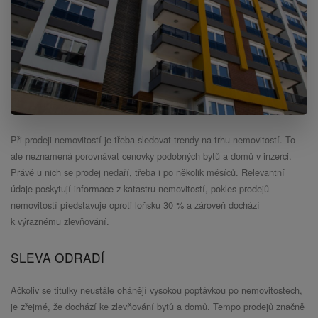
Při prodeji nemovitostí je třeba sledovat trendy na trhu nemovitostí. To
ale neznamená porovnávat cenovky podobných bytů a domů v inzerci.
Právě u nich se prodej nedaří, třeba i po několik měsíců. Relevantní
údaje poskytují informace z katastru nemovitostí, pokles prodejů
nemovitostí představuje oproti loňsku 30 % a zároveň dochází
k výraznému zlevňování.
SLEVA ODRADÍ
Ačkoliv se titulky neustále ohánějí vysokou poptávkou po nemovitostech,
je zřejmé, že dochází ke zlevňování bytů a domů. Tempo prodejů značně