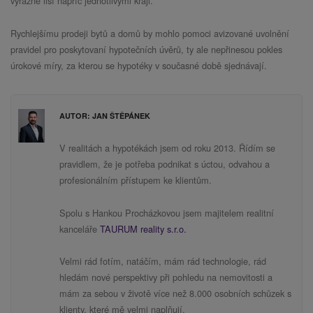
výrazně liší napříč jednotlivými kraji.
Rychlejšímu prodeji bytů a domů by mohlo pomoci avizované uvolnění
pravidel pro poskytovaní hypotečních úvěrů, ty ale nepřinesou pokles
úrokové míry, za kterou se hypotéky v současné době sjednávají.
AUTOR: JAN ŠTĚPÁNEK
V realitách a hypotékách jsem od roku 2013. Řídím se
pravidlem, že je potřeba podnikat s úctou, odvahou a
profesionálním přístupem ke klientům.
Spolu s Hankou Procházkovou jsem majitelem realitní
kanceláře
TAURUM reality s.r.o.
Velmi rád fotím, natáčím, mám rád technologie, rád
hledám nové perspektivy při pohledu na nemovitosti a
mám za sebou v životě více než 8.000 osobních schůzek s
klienty, které mě velmi naplňují.