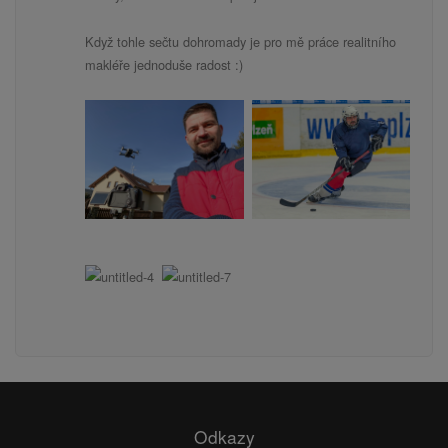
Když tohle sečtu dohromady je pro mě práce realitního
makléře jednoduše radost :)
Odkazy