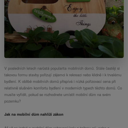
V posledních letech narůstá popularita mobilních domů. Stále častěji si
takovou formu stavby pořizují zájemci k rekreaci nebo klidně i k trvalému
bydlení. K oblibě mobilních domů přispívá i nízká pořizovací cena při
relativně slušném komfortu bydlení v moderních typech těchto domů. Co
musíte vyřídit, pokud se rozhodnete umístit mobilní dům na svém
pozemku?
Jak na mobilní dům nahlíží zákon
Ať už se jedná o mobilní dům vybavený koly a tažnou ojí, nebo o