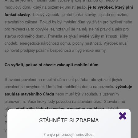
modulový dům, který na pozemek umístí jeřáb,
je to výrobek, který plní
. Takový výrobek - plnící funkci stavby - spadá do režimu
funkci stavby
stavebního zákona. Pokud by byl mobilní dům využíván pro bydlení nebo
pro rekreaci (a to obvykle je), vztahují se na něj stejná pravidla jako pro
stavbu rodinného domu. Pravidla se týkají světlé výšky místností, šířky
chodeb, energetické náročnosti domu, plochy místností. Výrobek musí
splňovat předpisy požární bezpečnosti a hygienické normy.
Co vyřídit, pokud si chcete zakoupit mobilní dům
Stavební povolení na mobilní dům není potřeba, ale vyřízení jiných
povolení se nevyhnete. Umístění mobilního domu na pozemku
vyžaduje
nebo musí být v souladu s uzemním
souhlas stavebního úřadu
plánováním. Vaše kroky tedy povedou na stavební úřad. Stavebnímu
úřadu
, doložíte
předložíte žádost o vydání územního souhlasu
vlastnické právo k pozemku a dokumentaci k mobilnímu domu.
STÁHNĚTE SI ZDARMA
Potřebovat budete i vyjádření od technické a dopravní infrastruktury
v místě, kde bude mobilní dům stát.
7 chyb při prodeji nemovitosti