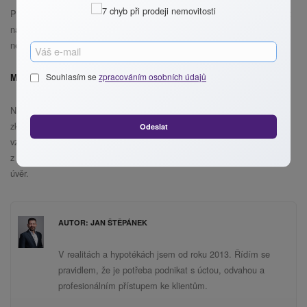
Po kladném vyřízení územního souhlasu již můžete mobilní dům umístit
na pozemek a užívat. Není třeba žádná kolaudace ani zápis do katastru
nemovitostí.
Docela jednoduché.
Souhlasím se
zpracováním osobních údajů
Mobilní domy s hypotékou
Na trhu se ale začínají objevovat i mobilní domy, které je možné
zkolaudovat a získat na ně číslo popisné. V takovém případě se na dům
Odeslat
vztahují i předpisy ohledně daně z nabytí nemovitosti a daně
z nemovitých věcí. Zároveň je možné na takovýto dům čerpat hypoteční
úvěr.
AUTOR: JAN ŠTĚPÁNEK
V realitách a hypotékách jsem od roku 2013. Řídím se
pravidlem, že je potřeba podnikat s úctou, odvahou a
profesionálním přístupem ke klientům.