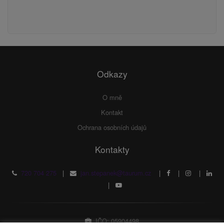
Odkazy
O mně
Kontakt
Ochrana osobních údajů
Kontakty
720 704 275
|
jan.stepanek@taurum.cz
|
|
|
|
IČO: 05904498