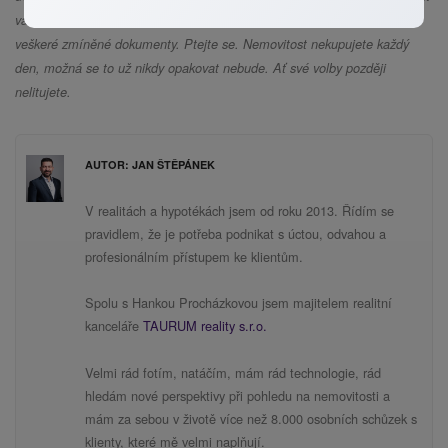
vás dělat ukvapené závěry, sdělí Vám skutečný stav bytu a předloží
veškeré zmíněné dokumenty. Ptejte se. Nemovitost nekupujete každý
den, možná se to už nikdy opakovat nebude. Ať své volby později
nelitujete.
AUTOR: JAN ŠTĚPÁNEK
V realitách a hypotékách jsem od roku 2013. Řídím se
pravidlem, že je potřeba podnikat s úctou, odvahou a
profesionálním přístupem ke klientům.
Spolu s Hankou Procházkovou jsem majitelem realitní
kanceláře
TAURUM reality s.r.o.
Velmi rád fotím, natáčím, mám rád technologie, rád
hledám nové perspektivy při pohledu na nemovitosti a
mám za sebou v životě více než 8.000 osobních schůzek s
klienty, které mě velmi naplňují.