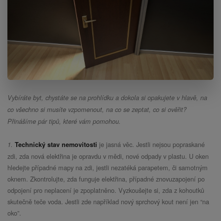
Vybíráte byt, chystáte se na prohlídku a dokola si opakujete v hlavě, na
co všechno si musíte vzpomenout, na co se zeptat, co si ověřit?
Přinášíme pár tipů, které vám pomohou.
je jasná věc. Jestli nejsou popraskané
1.
Technický stav nemovitosti
zdi, zda nová elektřina je opravdu v mědi, nové odpady v plastu. U oken
hledejte případné mapy na zdi, jestli nezatéká parapetem, či samotným
oknem. Zkontrolujte, zda funguje elektřina, případné znovuzapojení po
odpojení pro neplacení je zpoplatněno. Vyzkoušejte si, zda z kohoutků
skutečně teče voda. Jestli zde například nový sprchový kout není jen “na
oko”.