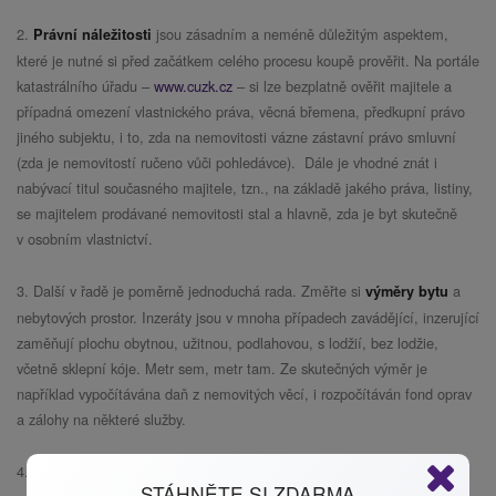
2.
jsou zásadním a neméně důležitým aspektem,
Právní náležitosti
které je nutné si před začátkem celého procesu koupě prověřit. Na portále
katastrálního úřadu –
www.cuzk.cz
– si lze bezplatně ověřit majitele a
případná omezení vlastnického práva, věcná břemena, předkupní právo
jiného subjektu, i to, zda na nemovitosti vázne zástavní právo smluvní
(zda je nemovitostí ručeno vůči pohledávce).
Dále je vhodné znát i
nabývací titul současného majitele, tzn., na základě jakého práva, listiny,
se majitelem prodávané nemovitosti stal a hlavně, zda je byt skutečně
v osobním vlastnictví.
3. Další v řadě je poměrně jednoduchá rada. Změřte si
a
výměry bytu
nebytových prostor. Inzeráty jsou v mnoha případech zavádějící, inzerující
zaměňují plochu obytnou, užitnou, podlahovou, s lodžií, bez lodžie,
včetně sklepní kóje. Metr sem, metr tam. Ze skutečných výměr je
například vypočítávána daň z nemovitých věcí, i rozpočítáván fond oprav
a zálohy na některé služby.
4. Zeptejte se prodávajícího, jaké
je součástí kupní ceny, co
vybavení
STÁHNĚTE SI ZDARMA