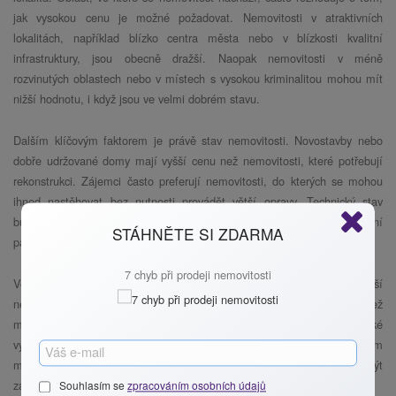
jak vysokou cenu je možné požadovat. Nemovitosti v atraktivních
lokalitách, například blízko centra města nebo v blízkosti kvalitní
infrastruktury, jsou obecně dražší. Naopak nemovitosti v méně
rozvinutých oblastech nebo v místech s vysokou kriminalitou mohou mít
nižší hodnotu, i když jsou ve velmi dobrém stavu.
Dalším klíčovým faktorem je právě stav nemovitosti. Novostavby nebo
dobře udržované domy mají vyšší cenu než nemovitosti, které potřebují
rekonstrukci. Zájemci často preferují nemovitosti, do kterých se mohou
ihned nastěhovat bez nutnosti provádět větší opravy. Technický stav
budovy, moderní prvky, jako je úsporné vytápění, zateplení nebo solární
STÁHNĚTE SI ZDARMA
panely, také hrají důležitou roli při ocenění nemovitosti.
7 chyb při prodeji nemovitosti
Velikost a dispozice nemovitosti jsou dalším podstatným aspektem. Větší
nemovitosti s více pokoji a prostornou zahradou jsou obecně dražší než
menší byty nebo domy. Dispozice, tedy rozložení místností, má také
významný vliv. Například byty s oddělenou kuchyní a obývacím pokojem
mohou být pro rodiny atraktivnější než otevřené prostory, které mohou být
zase vhodnější pro mladší generace nebo singles.
Souhlasím se
zpracováním osobních údajů