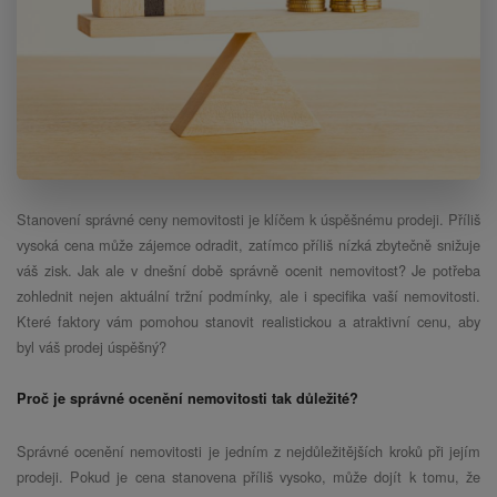
Stanovení správné ceny nemovitosti je klíčem k úspěšnému prodeji. Příliš
vysoká cena může zájemce odradit, zatímco příliš nízká zbytečně snižuje
váš zisk. Jak ale v dnešní době správně ocenit nemovitost? Je potřeba
zohlednit nejen aktuální tržní podmínky, ale i specifika vaší nemovitosti.
Které faktory vám pomohou stanovit realistickou a atraktivní cenu, aby
byl váš prodej úspěšný?
Proč je správné ocenění nemovitosti tak důležité?
Správné ocenění nemovitosti je jedním z nejdůležitějších kroků při jejím
prodeji. Pokud je cena stanovena příliš vysoko, může dojít k tomu, že