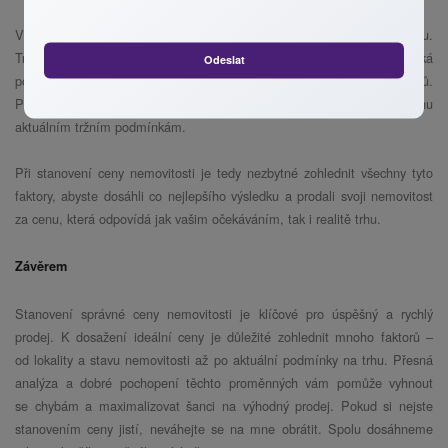
V neposlední řadě je důležitým faktorem také aktuální situace na trhu.
Trh s nemovitostmi prochází různými fázemi – od období, kdy je vysoká
Odeslat
poptávka a ceny rostou, až po útlumy, kdy je více nabídek než kupců.
Pokud chcete svou nemovitost prodat rychle, je důležité přizpůsobit cenu
aktuálním tržním podmínkám.
Při stanovení ceny nemovitosti je tedy nezbytné zohlednit všechny tyto
faktory, abyste dosáhli co nejlepšího výsledku a prodali svoji nemovitost
za cenu, která odpovídá jak vašim očekáváním, tak i realitě trhu.
Závěrem
Stanovení správné ceny nemovitosti je klíčové pro úspěšný a rychlý
prodej. K dosažení ideální ceny je důležité zohlednit mnoho faktorů –
od lokality a stavu nemovitosti až po aktuální podmínky na trhu. Přesná
analýza a dobré pochopení těchto proměnných vám pomůže vyhnout
se chybám a maximalizovat šanci na výhodný prodej. Pokud si nejste
stanovením ceny jistí, neváhejte se na mne obrátit. Spolu dosáhneme