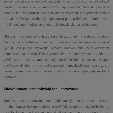
se nemovitost stane neprodejnou. Zájemci se totiž často nechají odradit
vysokou částkou a ani si nemovitost neprohlédnou. Naopak, pokud je
cena příliš nízká, můžete sice přilákat více zájemců, ale výsledek prodeje
pro vás může být nevýhodný – přijdete o potenciální zisk, kterého byste
mohli dosáhnout, kdyby cena lépe reflektovala skutečnou hodnotu.
Stanovení správné ceny hraje také důležitou roli v rychlosti prodeje.
Nemovitosti s realistickým cenovým odhadem mají tendenci se prodávat
rychleji, což je pro prodávající klíčové. Zároveň musí cena odpovídat
aktuální situaci na trhu. Pokud je například trh s nemovitostmi v útlumu,
vyšší cena může znamenat ještě delší čekání na kupce. Naopak
v případě silného trhu by podhodnocení nemovitosti znamenalo ztrátu
peněz, které jste mohli získat, pokud by cena byla přizpůsobena
poptávce.
Klíčové faktory, které ovlivňují cenu nemovitosti
Stanovení ceny nemovitosti není jednoduchý proces, protože existuje
mnoho různých faktorů, které cenu ovlivňují. Jedním z nejdůležitějších je
lokalita. Oblast, ve které se nemovitost nachází, často rozhoduje o tom,