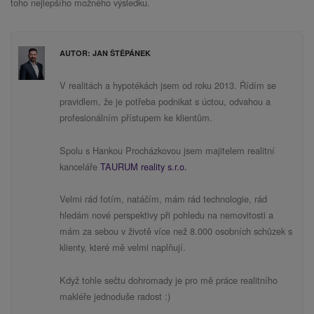
toho nejlepšího možného výsledku.
AUTOR: JAN ŠTĚPÁNEK
V realitách a hypotékách jsem od roku 2013. Řídím se
pravidlem, že je potřeba podnikat s úctou, odvahou a
profesionálním přístupem ke klientům.
Spolu s Hankou Procházkovou jsem majitelem realitní
kanceláře
TAURUM reality s.r.o.
Velmi rád fotím, natáčím, mám rád technologie, rád
hledám nové perspektivy při pohledu na nemovitosti a
mám za sebou v životě více než 8.000 osobních schůzek s
klienty, které mě velmi naplňují.
Když tohle sečtu dohromady je pro mě práce realitního
makléře jednoduše radost :)