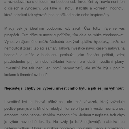
a rozhodovat se s ohledem na budoucnost. Investiční byt navíc není jen
o číslech a výnosech. Jde také o jistotu, stabilitu a konkrétní hodnotu,
která nekolísá tak výrazně jako například akcie nebo kryptoměny.
Mladý věk je ideálním obdobím, kdy začít. Čas totiž hraje ve váš
prospěch. Čím dříve si investici pořídíte, tím déle se může zhodnocovat.
Výnos z nájemného může částečně pokrývat splátku hypotéky, takže se
nemovitost zčásti „splácí sama“. Taková investice navíc časem nabývá na
hodnotě a může v budoucnu posloužit jako finanční polštář, zdroj
pravidelného příjmu nebo základní kámen pro další investiční plány.
Investiční byt tak není jen první nemovitostí, ale může být i prvním
krokem k finanční svobodě.
Nejčastější chyby při výběru investičního bytu a jak se jim vyhnout
Investiční byt je lákavá příležitost, ale také závazek, který vyžaduje
pečlivé promyšlení. Mnoho mladých lidí se při první investici nechá unést
emocemi nebo naopak zbrklým rozhodnutím. Jednou z nejčastějších chyb
je výběr nevhodné lokality. Ne vždy je totiž nejlevnější nabídka tou
nejlepší volbou. Oblast s nízkou poptávkou po nájmu nebo s omezenou