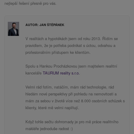
nejlepší řešení přesně pro vás.
AUTOR: JAN ŠTĚPÁNEK
V realitách a hypotékách jsem od roku 2013. Řídím se
pravidlem, že je potřeba podnikat s úctou, odvahou a
profesionálním přístupem ke klientům.
Spolu s Hankou Procházkovou jsem majitelem realitní
kanceláře
TAURUM reality s.r.o.
Velmi rád fotím, natáčím, mám rád technologie, rád
hledám nové perspektivy při pohledu na nemovitosti a
mám za sebou v životě více než 8.000 osobních schůzek s
klienty, které mě velmi naplňují.
Když tohle sečtu dohromady je pro mě práce realitního
makléře jednoduše radost :)