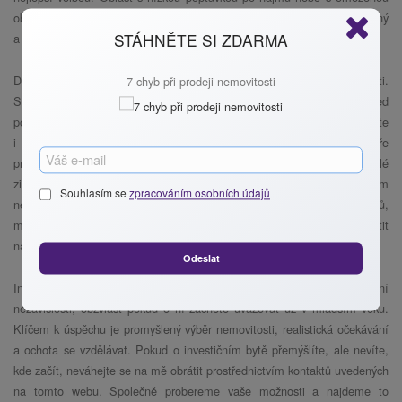
občanskou vybaveností může znamenat, že byt bude dlouho prázdný
STÁHNĚTE SI ZDARMA
a tím pádem nevydělá ani korunu.
Dalším častým přešlapem je podcenění technického stavu nemovitosti.
7 chyb při prodeji nemovitosti
Starší byt bez zásadní rekonstrukce může vyžadovat vyšší investice hned
po koupi, což zásadně ovlivní návratnost celé investice. Pozor si dejte
i na dispozici. Byty s nepraktickým uspořádáním místností se hůře
pronajímají. Mladí investoři občas přecení i výnosnost. Očekávají rychlé
zisky, aniž by počítali s reálnými náklady, daněmi nebo rizikem
Souhlasím se
zpracováním osobních údajů
neobsazenosti. Klíčové je proto dobře znát cílovou skupinu nájemníků,
mít alespoň základní přehled o právních povinnostech a nebát se obrátit
na odborníka.
Odeslat
Investice do bytu může být skvělým startem na cestě k finanční
nezávislosti, obzvlášť pokud o ní začnete uvažovat už v mladším věku.
Klíčem k úspěchu je promyšlený výběr nemovitosti, realistická očekávání
a ochota se vzdělávat. Pokud o investičním bytě přemýšlíte, ale nevíte,
kde začít, neváhejte se na mě obrátit prostřednictvím kontaktů uvedených
na tomto webu. Společně probereme vaše možnosti a najdeme to