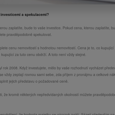
zi investicemi a spekulacemi?
rou zaplatíte, bude to vaše investice. Pokud cena, kterou zaplatíte, b
udete pravděpodobně spekulovat.
 plete cenu nemovitostí s hodnotou nemovitostí. Cena je to, co kupující
kupující za tuto cenu obdrží. A toto není vždy stejné.
yl rok 2008. Když investujete, mělo by vaše rozhodnutí vycházet přede
i se vždy zeptají rovnou sami sebe, zda příjem z pronájmu a celkové ná
plnit jejich představu o požadované ceně.
t jisti, že kromě některých nepředvídaných okolností můžete pravděpodo
řesvědčení, že hodnota majetku se výrazně zvýší. Sázejí především na