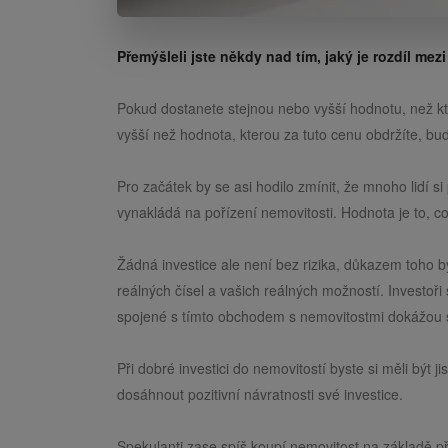
Přemýšleli jste někdy nad tím, jaký je rozdíl me
Pokud dostanete stejnou nebo vyšší hodnotu, než kte
vyšší než hodnota, kterou za tuto cenu obdržíte, b
Pro začátek by se asi hodilo zmínit, že mnoho lidí si
vynakládá na pořízení nemovitosti. Hodnota je to, co 
Žádná investice ale není bez rizika, důkazem toho b
reálných čísel a vašich reálných možností. Investoř
spojené s tímto obchodem s nemovitostmi dokážou s
Při dobré investici do nemovitostí byste si měli bý
dosáhnout pozitivní návratnosti své investice.
Spekulanti zase spíš koupí nemovitost na základě p