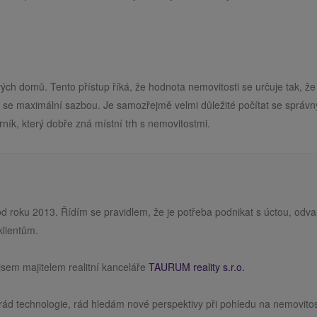
ch domů. Tento přístup říká, že hodnota nemovitosti se určuje tak, že
lí se maximální sazbou. Je samozřejmě velmi důležité počítat se správ
rník, který dobře zná místní trh s nemovitostmi.
od roku 2013. Řídím se pravidlem, že je potřeba podnikat s úctou, odv
klientům.
sem majitelem realitní kanceláře
TAURUM reality s.r.o.
rád technologie, rád hledám nové perspektivy při pohledu na nemovitos