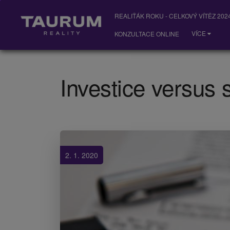
REALIŤÁK ROKU - CELKOVÝ VÍTĚZ 2024
VÍCE
KONZULTACE ONLINE
Investice versus
2. 1. 2020