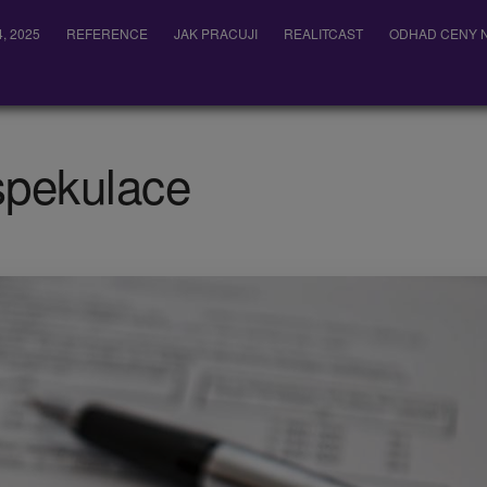
, 2025
REFERENCE
JAK PRACUJI
REALITCAST
ODHAD CENY N
 spekulace