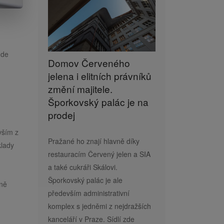
ude
Domov Červeného
jelena i elitních právníků
změní majitele.
Šporkovský palác je na
prodej
vším z
Pražané ho znají hlavně díky
klady
restauracím Červený jelen a SIA
a také cukráři Skálovi.
Šporkovský palác je ale
bně
především administrativní
komplex s jedněmi z nejdražších
kanceláří v Praze. Sídlí zde