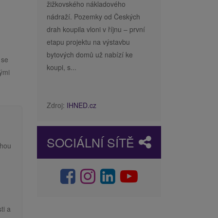
žižkovského nákladového
nádraží. Pozemky od Českých
drah koupila vloni v říjnu – první
etapu projektu na výstavbu
bytových domů už nabízí ke
 se
koupi, s...
nými
Zdroj:
IHNED.cz
SOCIÁLNÍ SÍTĚ
ahou
ti a