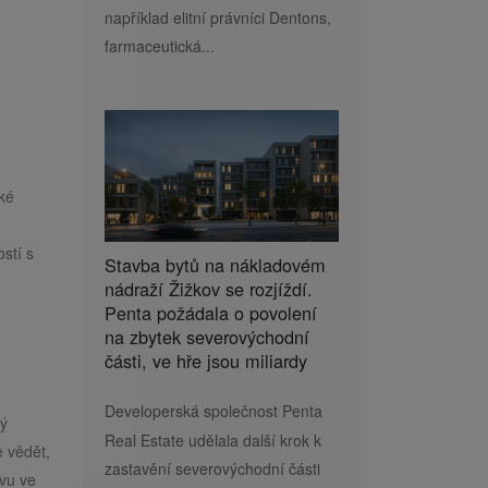
například elitní právníci Dentons,
farmaceutická...
aké
stí s
Stavba bytů na nákladovém
nádraží Žižkov se rozjíždí.
Penta požádala o povolení
na zbytek severovýchodní
části, ve hře jsou miliardy
Developerská společnost Penta
vý
Real Estate udělala další krok k
e vědět,
zastavění severovýchodní části
ovu ve