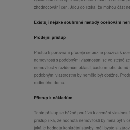
zhodnocování cen. Jdou do rizika, že mohou část ne
Existují nějaké souhrnné metody oceňování nem
Prodejní přístup
Přístup k porovnání prodeje se běžně používá k oce
nemovitosti s podobnými vlastnostmi se ve stejné z
nemovitost v rezidenční oblasti, často mnoho domů v
podobnými vlastnostmi by nemělo být obtížné. Prod
rodinného domu.
Přístup k nákladům
Tento přístup se běžně používá k ocenění vlastností 
přístup říká, že hodnota nemovitosti by měla být v
jaká je hodnota konkrétní stavby
,
měli byste si záro