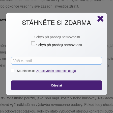
bo dokonce všechny své zásadní investice ztratit.
ovitostí?
STÁHNĚTE SI ZDARMA
7 chyb při prodeji nemovitosti
nění nemovitostí typu jako je byt nebo rodinný dům na základě toho, j
eměpisné oblasti v poslední době prodaly. Pokud se budete dívat na
 sousedství bylo postaveno stejným stavitelem, takže hledání nemovito
ejní přístup je zároveň také užitečným ukazatelem současné hodnoty
Souhlasím se
zpracováním osobních údajů
Odeslat
tzv. zvláštního použití, jako jsou např. kostely nebo knihovny. Náklado
 celkové výši nákladů na výstavbu rovnocenné budovy. Pokud tedy chcet
veň odpovědět otázkou, kolik by stálo vybudovat stejnou konkrétní bud