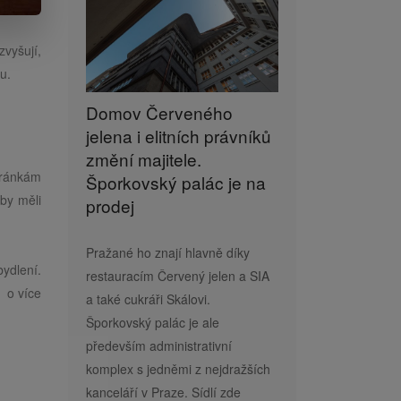
vyšují,
ku.
Domov Červeného
jelena i elitních právníků
změní majitele.
stránkám
Šporkovský palác je na
aby měli
prodej
Pražané ho znají hlavně díky
ydlení.
restauracím Červený jelen a SIA
 o více
a také cukráři Skálovi.
Šporkovský palác je ale
především administrativní
komplex s jedněmi z nejdražších
kanceláří v Praze. Sídlí zde