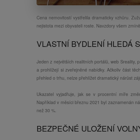
Cena nemovitostí vystřelila dramaticky vzhůru. Zu
nejistota mezi obyvateli roste. Navzdory všem zm
VLASTNÍ BYDLENÍ HLEDÁ 
Jeden z největších realitních portálů, web Sreality, 
a prohlížejí si zveřejněné nabídky. Ačkoliv část tě
přehled o trhu, nelze přehlížet dramatický nárůst záj
Ukazatel vyjadřuje, jak se v procentní míře změn
Například v měsíci březnu 2021 byl zaznamenán nárů
než 30 %.
BEZPEČNÉ ULOŽENÍ VOLN