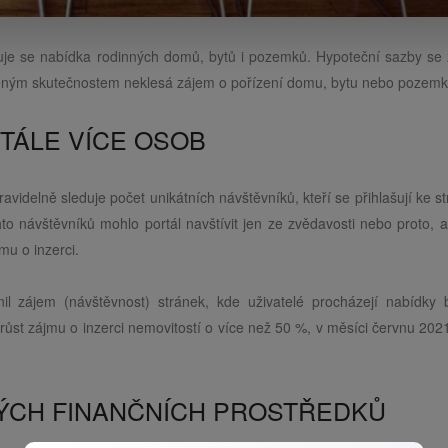
žuje se nabídka rodinných domů, bytů i pozemků. Hypoteční sazby se z
íněným skutečnostem neklesá zájem o pořízení domu, bytu nebo pozem
STÁLE VÍCE OSOB
pravidelně sleduje počet unikátních návštěvníků, kteří se přihlašují ke 
chto návštěvníků mohlo portál navštívit jen ze zvědavosti nebo proto, 
mu o inzerci.
il zájem (návštěvnost) stránek, kde uživatelé procházejí nabídky b
st zájmu o inzerci nemovitostí o více než 50 %, v měsíci červnu 2021
ÝCH FINANČNÍCH PROSTŘEDKŮ