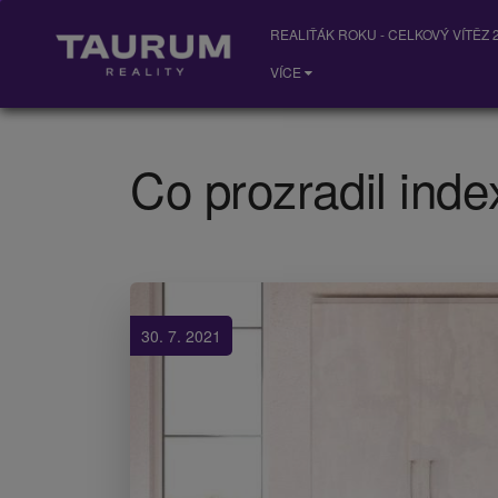
REALIŤÁK ROKU - CELKOVÝ VÍTĚZ 2
VÍCE
Co prozradil inde
30. 7. 2021