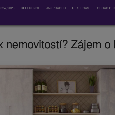
024, 2025
REFERENCE
JAK PRACUJI
REALITCAST
ODHAD CEN
x nemovitostí? Zájem o 