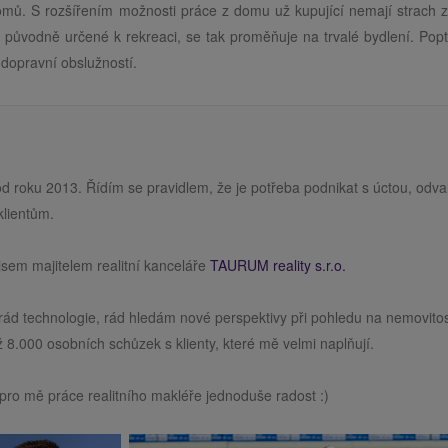
omů. S rozšířením možnosti práce z domu už kupující nemají strach z
 původně určené k rekreaci, se tak proměňuje na trvalé bydlení. Popt
 dopravní obslužností.
od roku 2013. Řídím se pravidlem, že je potřeba podnikat s úctou, odv
klientům.
sem majitelem realitní kanceláře
TAURUM reality s.r.o.
rád technologie, rád hledám nové perspektivy při pohledu na nemovitos
 8.000 osobních schůzek s klienty, které mě velmi naplňují.
pro mě práce realitního makléře jednoduše radost :)