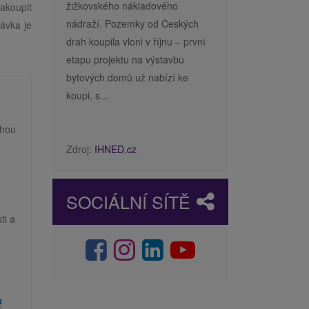
žižkovského nákladového
akoupit
nádraží. Pozemky od Českých
ávka je
drah koupila vloni v říjnu – první
etapu projektu na výstavbu
bytových domů už nabízí ke
koupi, s...
ahou
Zdroj:
IHNED.cz
SOCIÁLNÍ SÍTĚ
ti a