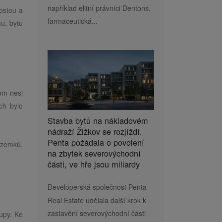
například elitní právníci Dentons,
ostou a
farmaceutická...
u, bytu
om nesl
ch bylo
Stavba bytů na nákladovém
nádraží Žižkov se rozjíždí.
Penta požádala o povolení
ozemků.
na zbytek severovýchodní
části, ve hře jsou miliardy
Developerská společnost Penta
Real Estate udělala další krok k
zastavění severovýchodní části
upy. Ke