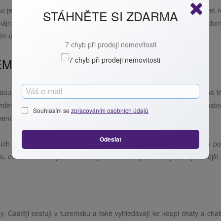
ko jedna z nejbezpečnějších nákupů. Ceny nemovitostí v průběhu let r
STÁHNĚTE SI ZDARMA
ájmu. Obavy z rostoucí inflace jsou motivací investorů k nákupu dom
m účtu budou rychle ztrácet hodnotu.
7 chyb při prodeji nemovitosti
EMKY
 malou nabídkou pozemků vhodných pro výstavbu. Částečnou vinu na t
ovolení nebo změny využití daného pozemku. V zastavěných oblaste
Souhlasím se
zpracováním osobních údajů
pení pozemku od developera v takzvaných satelitech.
Odeslat
 parcel ještě prohloubil. V důsledku toho došlo i k nárůstu cen p
%, ovšem v některých městech je nárůst cen pozemků ještě výraznější.
 Častěji cestují v tuzemsku a také vyhledávají ke koupi chaty a chal