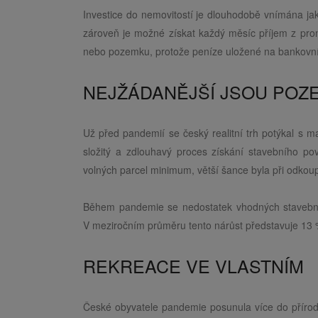
Investice do nemovitostí je dlouhodobě vnímána ja
zároveň je možné získat každý měsíc příjem z pron
nebo pozemku, protože peníze uložené na bankovní
NEJŽÁDANĚJŠÍ JSOU POZ
Už před pandemií se český realitní trh potýkal s
složitý a zdlouhavý proces získání stavebního p
volných parcel minimum, větší šance byla při odkou
Během pandemie se nedostatek vhodných stavebních
V meziročním průměru tento nárůst představuje 13 
REKREACE VE VLASTNÍM
České obyvatele pandemie posunula více do přírody.