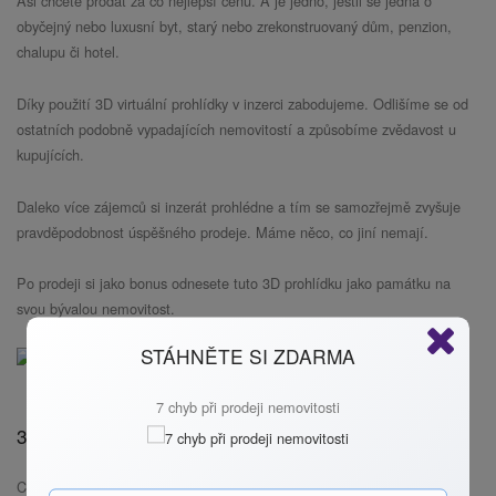
Asi chcete prodat za co nejlepší cenu. A je jedno, jestli se jedná o
obyčejný nebo luxusní byt, starý nebo zrekonstruovaný dům, penzion,
chalupu či hotel.
Díky použití 3D virtuální prohlídky v inzerci zabodujeme. Odlišíme se od
ostatních podobně vypadajících nemovitostí a způsobíme zvědavost u
kupujících.
Daleko více zájemců si inzerát prohlédne a tím se samozřejmě zvyšuje
pravděpodobnost úspěšného prodeje. Máme něco, co jiní nemají.
Po prodeji si jako bonus odnesete tuto 3D prohlídku jako památku na
svou bývalou nemovitost.
STÁHNĚTE SI ZDARMA
7 chyb při prodeji nemovitosti
3D PROHLÍDKY PRO KUPUJÍCÍHO
Chcete si byt nebo dům koupit?