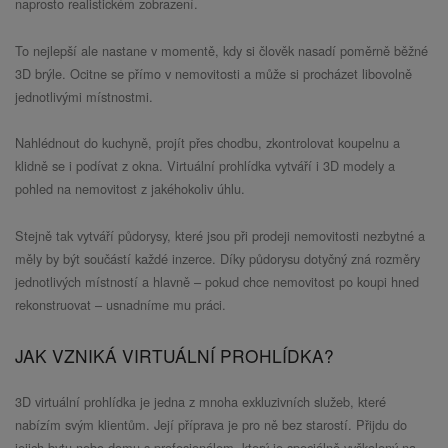
naprosto realistickém zobrazení.
To nejlepší ale nastane v momentě, kdy si člověk nasadí poměrně běžné
3D brýle. Ocitne se přímo v nemovitosti a může si procházet libovolně
jednotlivými místnostmi.
Nahlédnout do kuchyně, projít přes chodbu, zkontrolovat koupelnu a
klidně se i podívat z okna. Virtuální prohlídka vytváří i 3D modely a
pohled na nemovitost z jakéhokoliv úhlu.
Stejně tak vytváří půdorysy, které jsou při prodeji nemovitosti nezbytné a
měly by být součástí každé inzerce. Díky půdorysu dotyčný zná rozměry
jednotlivých místností a hlavně – pokud chce nemovitost po koupi hned
rekonstruovat – usnadníme mu práci.
JAK VZNIKÁ VIRTUÁLNÍ PROHLÍDKA?
3D virtuální prohlídka je jedna z mnoha exkluzivních služeb, které
nabízím svým klientům. Její příprava je pro ně bez starostí. Přijdu do
jejich bytu nebo domu s profesionálem, který je speciálně vyškolený na