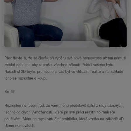
Představte si, že se člověk při výběru své nové nemovitosti už ani nemusí
zvedat od stolu, aby si prošel všechna zákoutí třeba i vašeho bytu.
Nasadí si 3D brýle, prohlédne si váš byt ve virtuální realitě a na základě
toho se rozhodne o koupi.
Sci-fi?
Rozhodně ne. Jsem rád, že vám mohu představit další z řady úžasných
technologických vymožeností, které při své práci realitního makléře
používám. Mám na mysli virtuální prohlídku, která vzniká na základě 3D
skenu nemovitosti.