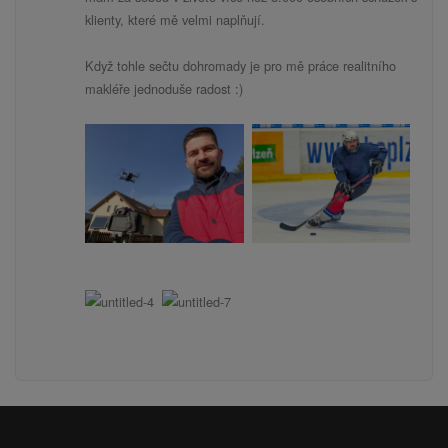
klienty, které mě velmi naplňují.
Když tohle sečtu dohromady je pro mě práce realitního
makléře jednoduše radost :)