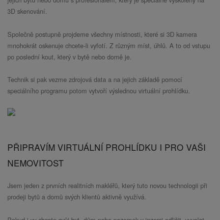
3D skenování.
Společně postupně projdeme všechny místnosti, které si 3D kamera
mnohokrát oskenuje chcete-li vyfotí. Z různým míst, úhlů. A to od vstupu
po poslední kout, který v bytě nebo domě je.
Technik si pak vezme zdrojová data a na jejich základě pomocí
speciálního programu potom vytvoří výslednou virtuální prohlídku.
PŘIPRAVÍM VIRTUÁLNÍ PROHLÍDKU I PRO VAŠI
NEMOVITOST
Jsem jeden z prvních realitních makléřů, který tuto novou technologii při
prodeji bytů a domů svých klientů aktivně využívá.
Pokud i vy chcete svůj byt, dům nebo pozemek v inzerci odlišit, vyvolat