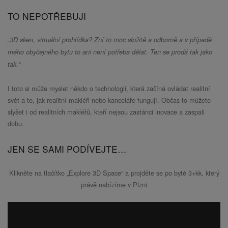
TO NEPOTŘEBUJI
„3D sken, virtuální prohlídka? Zní to moc složitě a odborně a v případě
mého obyčejného bytu to ani není potřeba dělat. Ten se prodá tak jako
tak.“
I toto si může myslet někdo o technologii, která začíná ovládat realitní
svět a to, jak realitní makléři nebo kanceláře fungují. Občas to můžete
slyšet i od realitních makléřů, kteří nejsou zastánci inovace a zaspali
dobu.
JEN SE SAMI PODÍVEJTE…
Klikněte na tlačítko „Explore 3D Space“ a projděte se po bytě 3+kk, který
právě nabízíme v Plzni