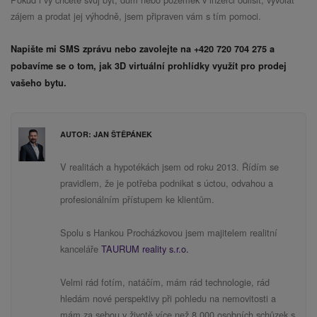
zájem a prodat jej výhodně, jsem připraven vám s tím pomoci.
Napište mi SMS zprávu nebo zavolejte na +420 720 704 275 a
pobavíme se o tom, jak 3D virtuální prohlídky využít pro prodej
vašeho bytu.
AUTOR: JAN ŠTĚPÁNEK
V realitách a hypotékách jsem od roku 2013. Řídím se
pravidlem, že je potřeba podnikat s úctou, odvahou a
profesionálním přístupem ke klientům.
Spolu s Hankou Procházkovou jsem majitelem realitní
kanceláře
TAURUM reality s.r.o.
Velmi rád fotím, natáčím, mám rád technologie, rád
hledám nové perspektivy při pohledu na nemovitosti a
mám za sebou v životě více než 8.000 osobních schůzek s