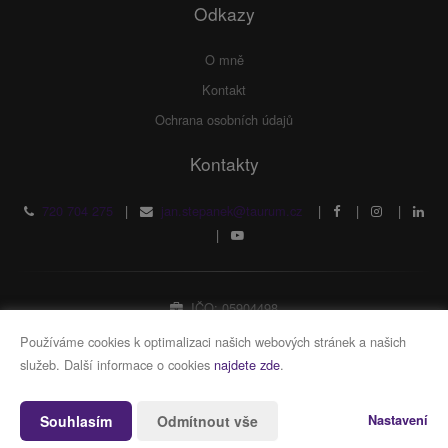
Odkazy
O mně
Kontakt
Ochrana osobních údajů
Kontakty
720 704 275
|
jan.stepanek@taurum.cz
|
|
|
|
IČO: 05904498
Fyzická osoba zapsaná v živnostenském rejstříku
Používáme cookies k optimalizaci našich webových stránek a našich
služeb. Další informace o cookies
najdete zde
.
Vytvořeno v systému
CHYTRÝ WEB MAKLÉŘE
Souhlasím
Odmítnout vše
Nastavení
2026 © Tomawell s.r.o.