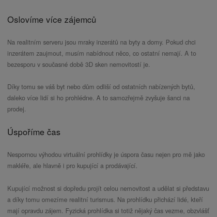
Oslovíme více zájemců
Na realitním serveru jsou mraky inzerátů na byty a domy. Pokud chci
inzerátem zaujmout, musím nabídnout něco, co ostatní nemají. A to
bezesporu v současné době 3D sken nemovitostí je.
Díky tomu se váš byt nebo dům odliší od ostatních nabízených bytů,
daleko více lidí si ho prohlédne. A to samozřejmě zvyšuje šanci na
prodej.
Úspoříme čas
Nespornou výhodou virtuální prohlídky je úspora času nejen pro mě jako
makléře, ale hlavně i pro kupující a prodávající.
Kupující možnost si dopředu projít celou nemovitost a udělat si představu
a díky tomu omezíme realitní turismus. Na prohlídku přichází lidé, kteří
mají opravdu zájem. Fyzická prohlídka si totiž nějaký čas vezme, obzvlášť