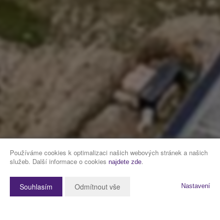
Používáme cookies k optimalizaci našich webových stránek a našich
služeb. Další informace o cookies
.
najdete zde
Souhlasím
Odmítnout vše
Nastavení