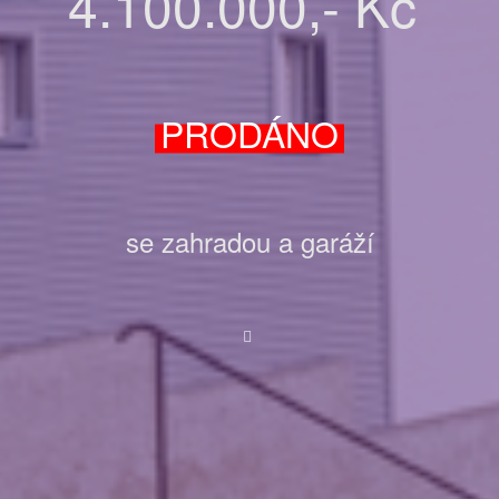
4.100.000,- Kč
PRODÁNO
se
zahradou
a garáží