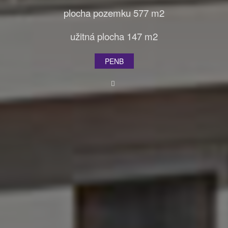
plocha pozemku 577 m2
užitná plocha 147 m2
PENB