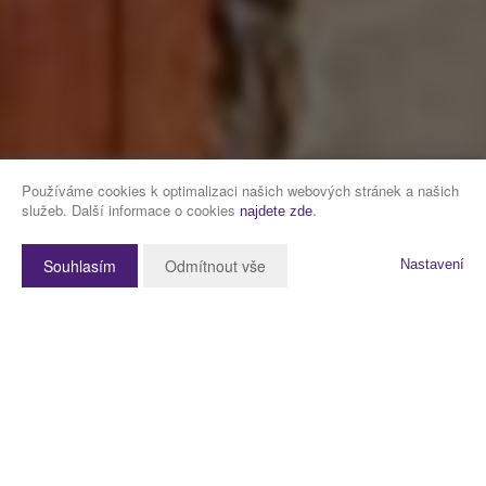
Používáme cookies k optimalizaci našich webových stránek a našich
služeb. Další informace o cookies
.
najdete zde
Souhlasím
Odmítnout vše
Nastavení
Popis nemovitosti
Představuji k prodeji zánovní 2 podlažní rodinný dům o dispozici 5+kk v
obci Líně 2 minuty od dálnice D5 a 5 minut od Plzně.