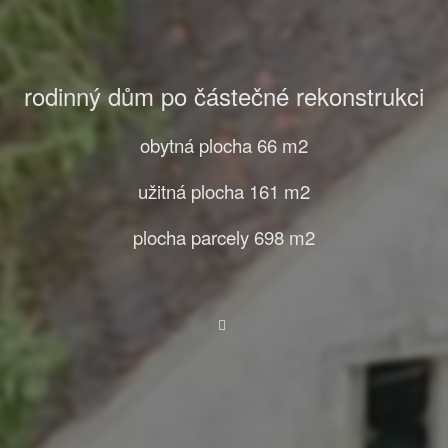
rodinný dům po částečné rekonstrukci
obytná plocha 66 m2
užitná plocha 161 m2
plocha parcely 698 m2