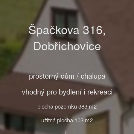
Špačkova 316,
Dobřichovice
prostorný dům / chalupa
vhodný pro bydlení i rekreaci
plocha pozemku 383 m2
užitná plocha 102 m2