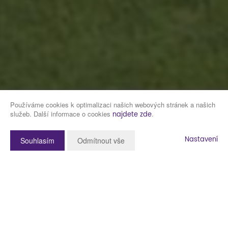
Používáme cookies k optimalizaci našich webových stránek a našich
služeb. Další informace o cookies
.
najdete zde
Nastavení
Souhlasím
Odmítnout vše
Popis nemovitosti
Představujeme k prodeji velmi pěknou a částečně vybavenou 2