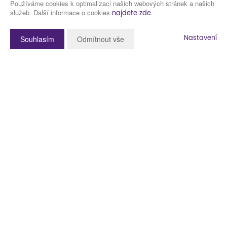
Používáme cookies k optimalizaci našich webových stránek a našich
služeb. Další informace o cookies
.
najdete zde
Nastavení
Souhlasím
Odmítnout vše
Popis nemovitosti
Hledáte – li pěkné a nové bydlení na kraji Plzně, s možností si jej
dokončit podle svých představ, představujeme vám v rámci menšího
developerského projektu nové byty o dispozici 2+kk v Plzni v Liticích,
na Klatovské ulici.
Podívejte se na videoprohlídku a fotografie.
Litice jsou částí města Plzně, ležící při řece Radbuze a vodní nádrže
České údolí. Je odtud skvělá dostupnost na dálnici D5, do Plzně i do
přírody. Zastávka MHD se nachází pár kroků za domem a základní
občanskou vybavenost naleznete i v Liticích, bez nutnosti jezdit
pravidelně na nákupy do Plzně (restaurace, zahradnictví, sportoviště,