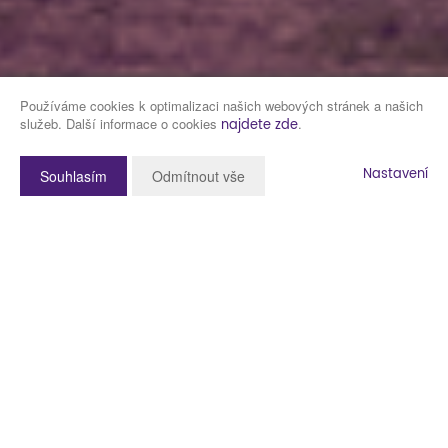
Používáme cookies k optimalizaci našich webových stránek a našich
služeb. Další informace o cookies
.
najdete zde
Nastavení
Souhlasím
Odmítnout vše
Popis nemovitosti
Klidné, tiché bydlení na kraji Plzně se skvělou dostupností do centra
města i do přírody. To vše skýtá byt, který nabízíme. Jedná se o byt
3+kk s lodžií v městské části Sylván, v Sedlecké ulici.
Byt je umístěn ve zvýšeném přízemí cihlového domu z roku 2003. Je v