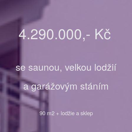
4.290.000,- Kč
se saunou, velkou lodžií
a garážovým stáním
90 m2 + lodžie a sklep