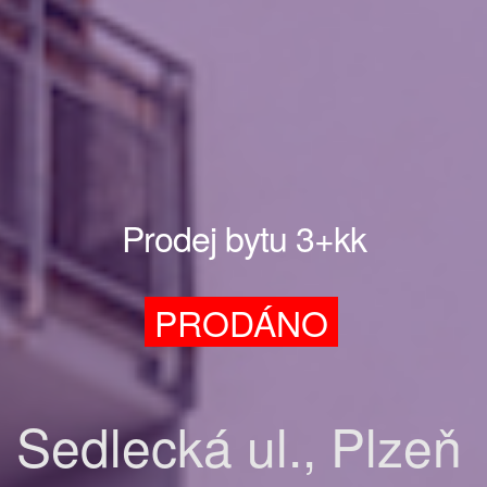
Prodej bytu 3+kk
PRODÁNO
Sedlecká ul., Plzeň