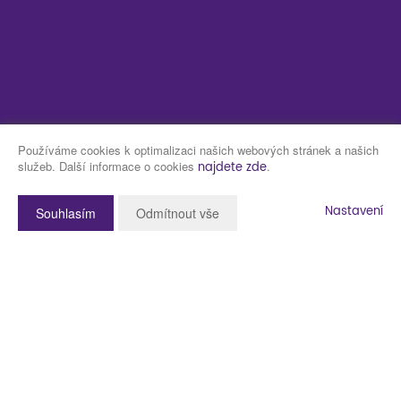
Používáme cookies k optimalizaci našich webových stránek a našich
služeb. Další informace o cookies
.
najdete zde
Nastavení
Souhlasím
Odmítnout vše
Popis nemovitosti
Představujeme pozemek k prodeji o velikosti 2.012 m2 v obci Tlučná,
10 km od Plzně. Pozemek se nachází na okraji obce, je mírně svažitý
a je z něj krásný výhled na obec i do okolí. Má obdélníkový tvar.