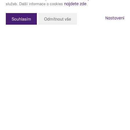
služeb. Další informace o cookies
.
najdete zde
Nastavení
Souhlasím
Odmítnout vše
Popis nemovitosti
Představujeme pozemek o výměře 963 m2 v obci Příšov 5 minut jízdy
od Plzně.
Podívejte se níže na fotografie a videoprohlídku pozemku.
Pozemek se nachází v klidné části obce, v zástavbě ostatních
rodinných domů, blízko lesa. Je rovinatý a mírně svažitý směrem na
jižní stranu. Elektřina je vyvedena ve sloupku na kraji pozemku. Vodu je
nutné řešit studnou nebo vrtem, odpad čističkou odpadních vod (v
blízkosti není vodovod, ani kanalizace).
Prodávaný pozemek vznikne oddělením od stávajícího pozemku, který
má výměru 1.963 m2. Součástí prodeje jsou i podíly na příjezdových
cestách k pozemku, které vlastní i majitelé sousedních pozemků.