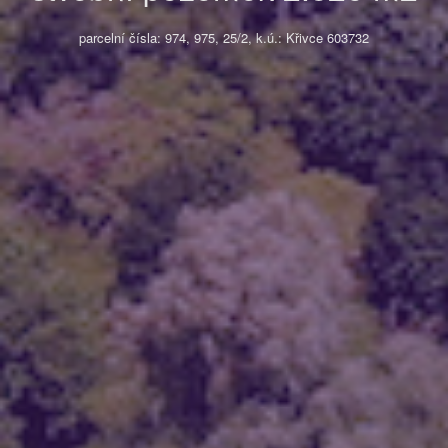
parcelní čísla: 974, 975, 25/2, k.ú.: Křivce 603732