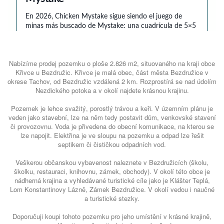
Nabízíme prodej pozemku o ploše 2.826 m2, situovaného na kraji obce
Křivce u Bezdružic. Křivce je malá obec, část města Bezdružice v
okrese Tachov, od Bezdružic vzdálená 2 km. Rozprostírá se nad údolím
Nezdického potoka a v okolí najdete krásnou krajinu.
Pozemek je lehce svažitý, porostlý trávou a keři. V územním plánu je
veden jako stavební, lze na něm tedy postavit dům, venkovské stavení
či provozovnu. Voda je přivedena do obecní komunikace, na kterou se
lze napojit. Elektřina je ve sloupu na pozemku a odpad lze řešit
septikem či čističkou odpadních vod.
Veškerou občanskou vybavenost naleznete v Bezdružicích (školu,
školku, restauraci, knihovnu, zámek, obchody). V okolí této obce je
nádherná krajina a vyhledávané turistické cíle jako je Klášter Teplá,
Lom Konstantinovy Lázně, Zámek Bezdružice. V okolí vedou i naučné
a turistické stezky.
Doporučuji koupi tohoto pozemku pro jeho umístění v krásné krajině,