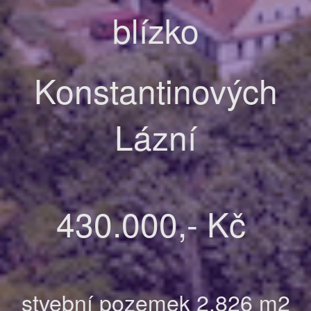
blízko
Konstantinových
Lázní
430.000,- Kč
stvební pozemek 2.826 m2