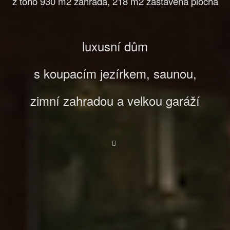
z toho 930 m2 zahrada, 218 m2 zastavěná plocha
luxusní dům
s koupacím jezírkem, saunou,
zimní zahradou a velkou garáží