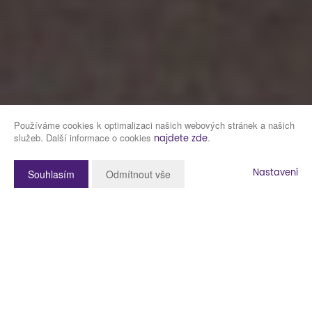
Používáme cookies k optimalizaci našich webových stránek a našich
služeb. Další informace o cookies
.
najdete zde
Nastavení
Souhlasím
Odmítnout vše
Popis nemovitosti
Představujeme prodej novostavby rodinného domu v malebné obci
Rochlov, nacházející se 20 km od Plzně a 6 km od Nýřan.