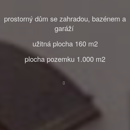
prostorný dům se zahradou, bazénem a
garáží
užitná plocha 160 m2
plocha pozemku 1.000 m2