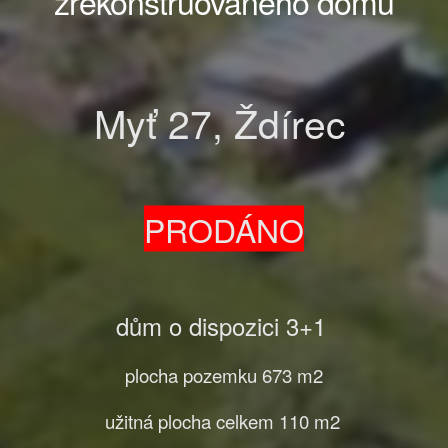
zrekonstruovaného domu
Myť 27, Ždírec
PRODÁNO
dům o dispozici 3+1
plocha pozemku 673 m2
užitná plocha celkem 110 m2