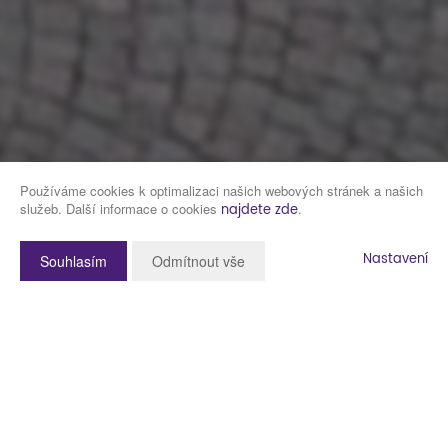
Používáme cookies k optimalizaci našich webových stránek a našich
služeb. Další informace o cookies
.
najdete zde
Nastavení
Souhlasím
Odmítnout vše
Popis nemovitosti
Představujeme k prodeji víceúčelový dům "Na Růžku" na náměstí v
Dobřanech s restaurací, vinárnou, 2 byty a dalšími prostory.