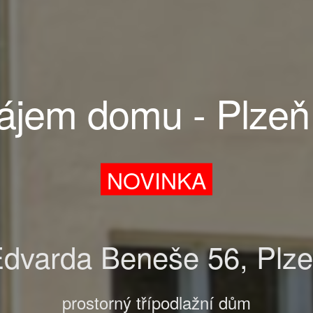
ájem domu - Plzeň
NOVINKA
dvarda Beneše 56, Plz
prostorný třípodlažní dům