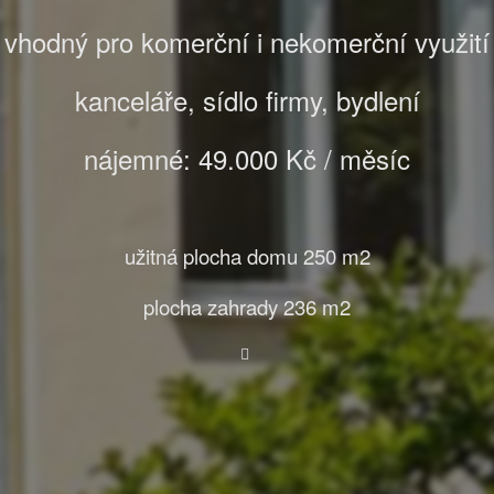
vhodný pro komerční i nekomerční využití
kanceláře, sídlo firmy, bydlení
nájemné: 49.000 Kč / měsíc
užitná plocha domu 250 m2
plocha zahrady 236 m2