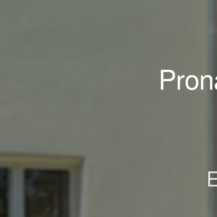
Pron
E