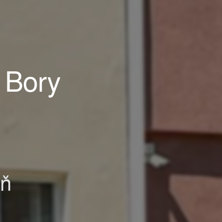
 Bory
eň