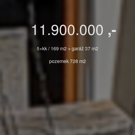
11.900.000
,-
5+kk / 169 m2 + garáž 37 m2
pozemek 728 m2