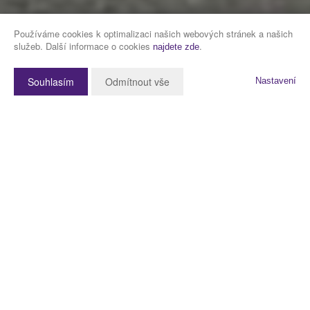
Používáme cookies k optimalizaci našich webových stránek a našich
služeb. Další informace o cookies
.
najdete zde
Souhlasím
Odmítnout vše
Nastavení
Popis nemovitosti
Představuji k prodeji částečně zrekonstruovaný byt o dispozici 3+1 a
výměře 45 m2 ve zvýšeném přízemí cihlového domu na adrese V
Mezihoří 13, Praha Libeň.
Podívejte se níže na fotografie a virtuální prohlídku.
Fotografie jsou jak původní, před rekonstrukcí, tak i aktuální v rámci
rekonstrukce.