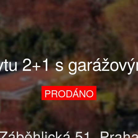
ytu 2+1 s garážov
PRODÁNO
Záběhlická 51, Prah