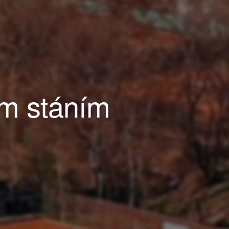
ým stáním
a