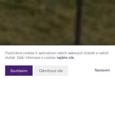
Používáme cookies k optimalizaci našich webových stránek a našich
služeb. Další informace o cookies
.
najdete zde
Souhlasím
Odmítnout vše
Nastavení
Popis nemovitosti
Představuji k prodeji byt 2+1 o výměře 62 m2, který je umístěný ve 4.