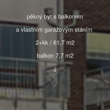
pěkný byt s balkonem
a vlastním garážovým stáním
2+kk / 61,7 m2
balkon 7,7 m2
↓