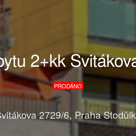
bytu 2+kk Svitákov
PRODÁNO
vitákova 2729/6, Praha Stodůl