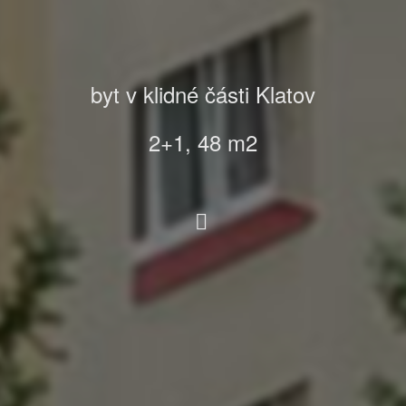
byt v klidné části Klatov
2+1, 48
m2