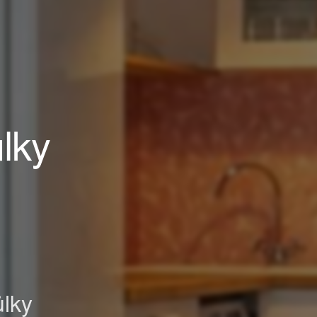
lky
ůlky